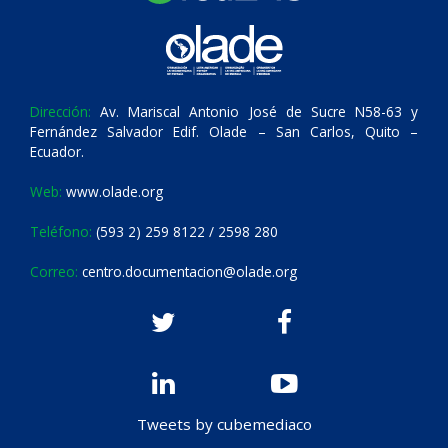
Dirección:
Av. Mariscal Antonio José de Sucre N58-63 y
Fernández Salvador Edif. Olade – San Carlos, Quito –
Ecuador.
Web:
www.olade.org
Teléfono:
(593 2) 259 8122 / 2598 280
Correo:
centro.documentacion@olade.org
Tweets by cubemediaco