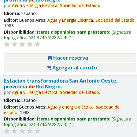
por
Agua
y
Energía
Eléctrica,
Sociedad
de
l
Estado
.
Idioma:
Español
Editor:
Buenos Aires:
Agua
y
Energía
Eléctrica,
Sociedad
de
l
Estado
,
1988
Disponibilidad:
Ítems disponibles para préstamo:
Signatura
topográfica:
621.374.5/A282/v.4
(1).
Hacer reserva
Agregar al carrito
Estacion transformadora San Antonio Oeste,
provincia
de
Río Negro.
por
Agua
y
Energía
Eléctrica,
Sociedad
de
l
Estado
.
Idioma:
Español
Editor:
Buenos Aires:
Agua
y
energía
eléctrica,
sociedad
de
l
estado
, 1988
Disponibilidad:
Ítems disponibles para préstamo:
Signatura
topográfica:
621.374.5/A282/v.3
(1).