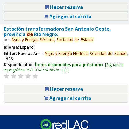
Hacer reserva
Agregar al carrito
Estación transformadora San Antonio Oeste,
provincia
de
Río Negro.
por
Agua
y
Energía
Eléctrica,
Sociedad
de
l
Estado
.
Idioma:
Español
Editor:
Buenos Aires:
Agua
y
Energía
Eléctrica,
Sociedad
de
l
Estado
,
1998
Disponibilidad:
Ítems disponibles para préstamo:
Signatura
topográfica:
621.374.5/A282/v.1
(1).
Hacer reserva
Agregar al carrito