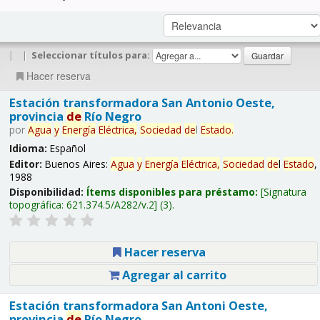
|
|
Seleccionar títulos para:
Hacer reserva
Estación transformadora San Antonio Oeste,
provincia
de
Río Negro
por
Agua
y
Energía
Eléctrica,
Sociedad
de
l
Estado
.
Idioma:
Español
Editor:
Buenos Aires:
Agua
y
Energía
Eléctrica,
Sociedad
de
l
Estado
,
1988
Disponibilidad:
Ítems disponibles para préstamo:
Signatura
topográfica:
621.374.5/A282/v.2
(3).
Hacer reserva
Agregar al carrito
Estación transformadora San Antoni Oeste,
provincia
de
Río Negro