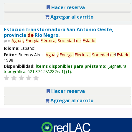
Hacer reserva
Agregar al carrito
Estación transformadora San Antonio Oeste,
provincia
de
Río Negro.
por
Agua
y
Energía
Eléctrica,
Sociedad
de
l
Estado
.
Idioma:
Español
Editor:
Buenos Aires:
Agua
y
Energía
Eléctrica,
Sociedad
de
l
Estado
,
1998
Disponibilidad:
Ítems disponibles para préstamo:
Signatura
topográfica:
621.374.5/A282/v.1
(1).
Hacer reserva
Agregar al carrito