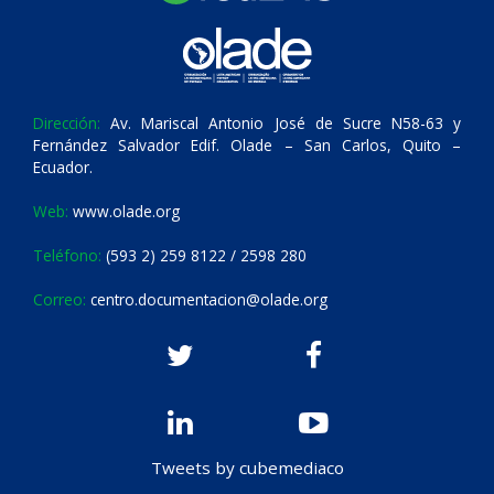
Dirección:
Av. Mariscal Antonio José de Sucre N58-63 y
Fernández Salvador Edif. Olade – San Carlos, Quito –
Ecuador.
Web:
www.olade.org
Teléfono:
(593 2) 259 8122 / 2598 280
Correo:
centro.documentacion@olade.org
Tweets by cubemediaco