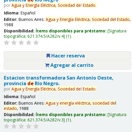
por
Agua
y
Energía
Eléctrica,
Sociedad
de
l
Estado
.
Idioma:
Español
Editor:
Buenos Aires:
Agua
y
Energía
Eléctrica,
Sociedad
de
l
Estado
,
1988
Disponibilidad:
Ítems disponibles para préstamo:
Signatura
topográfica:
621.374.5/A282/v.4
(1).
Hacer reserva
Agregar al carrito
Estacion transformadora San Antonio Oeste,
provincia
de
Río Negro.
por
Agua
y
Energía
Eléctrica,
Sociedad
de
l
Estado
.
Idioma:
Español
Editor:
Buenos Aires:
Agua
y
energía
eléctrica,
sociedad
de
l
estado
, 1988
Disponibilidad:
Ítems disponibles para préstamo:
Signatura
topográfica:
621.374.5/A282/v.3
(1).