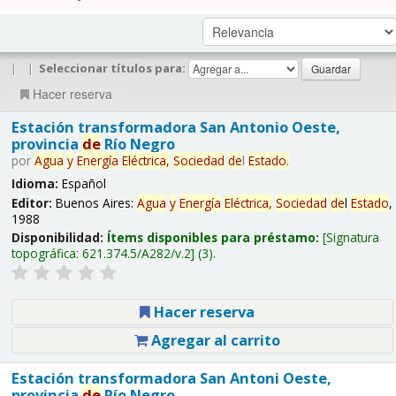
|
|
Seleccionar títulos para:
Hacer reserva
Estación transformadora San Antonio Oeste,
provincia
de
Río Negro
por
Agua
y
Energía
Eléctrica,
Sociedad
de
l
Estado
.
Idioma:
Español
Editor:
Buenos Aires:
Agua
y
Energía
Eléctrica,
Sociedad
de
l
Estado
,
1988
Disponibilidad:
Ítems disponibles para préstamo:
Signatura
topográfica:
621.374.5/A282/v.2
(3).
Hacer reserva
Agregar al carrito
Estación transformadora San Antoni Oeste,
provincia
de
Río Negro