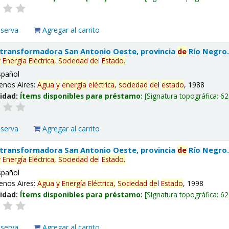
eserva
Agregar al carrito
 transformadora San Antonio Oeste, provincia
de
Río Negro
y
Energía
Eléctrica,
Sociedad
de
l
Estado
.
spañol
enos Aires:
Agua
y
energía
eléctrica,
sociedad
de
l
estado
, 1988
lidad:
Ítems disponibles para préstamo:
Signatura topográfica:
62
eserva
Agregar al carrito
 transformadora San Antonio Oeste, provincia
de
Río Negro
y
Energía
Eléctrica,
Sociedad
de
l
Estado
.
spañol
enos Aires:
Agua
y
Energía
Eléctrica,
Sociedad
de
l
Estado
, 1998
lidad:
Ítems disponibles para préstamo:
Signatura topográfica:
62
eserva
Agregar al carrito