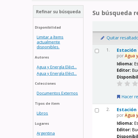
Refinar su búsqueda
Su búsqueda re
Disponibilidad
Limitar a ítems
Quitar resaltad
actualmente
disponibles.
1.
Estación
por
Agua
Autores
Idioma:
E
Agua y Energía Eléct...
Editor:
Bu
Agua y Energía Eléct...
Disponibi
Colecciones
Documentos Externos
Hacer r
Tipos de ítem
2.
Estación
Libros
por
Agua
Idioma:
E
Lugares
Editor:
Bu
Argentina
Disponibi