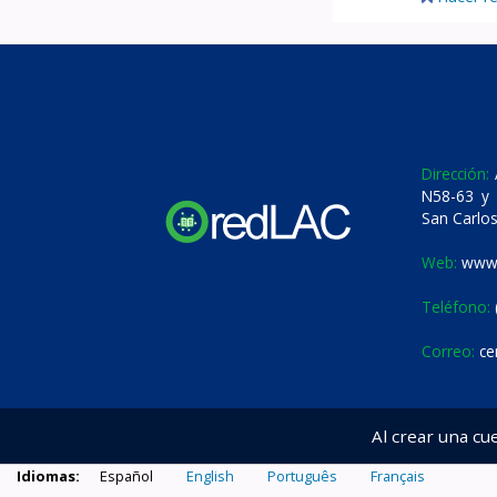
Dirección:
A
N58-63 y 
San Carlos
Web:
www.
Teléfono:
Correo:
ce
Al crear una cu
Idiomas:
Español
English
Português
Français