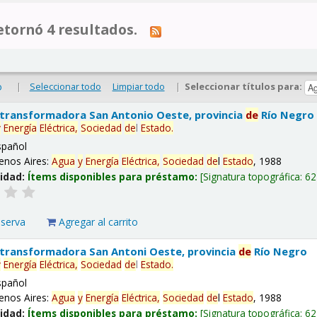
tornó 4 resultados.
|
Seleccionar todo
Limpiar todo
|
Seleccionar títulos para:
o
 transformadora San Antonio Oeste, provincia
de
Río Negro
y
Energía
Eléctrica,
Sociedad
de
l
Estado
.
spañol
enos Aires:
Agua
y
Energía
Eléctrica,
Sociedad
de
l
Estado
, 1988
lidad:
Ítems disponibles para préstamo:
Signatura topográfica:
62
eserva
Agregar al carrito
 transformadora San Antoni Oeste, provincia
de
Río Negro
y
Energía
Eléctrica,
Sociedad
de
l
Estado
.
spañol
enos Aires:
Agua
y
Energía
Eléctrica,
Sociedad
de
l
Estado
, 1988
lidad:
Ítems disponibles para préstamo:
Signatura topográfica:
62