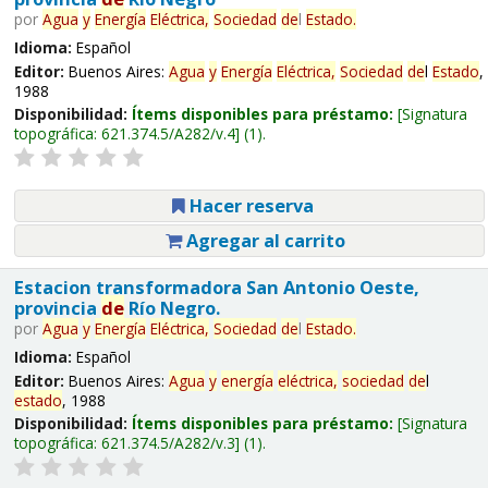
por
Agua
y
Energía
Eléctrica,
Sociedad
de
l
Estado
.
Idioma:
Español
Editor:
Buenos Aires:
Agua
y
Energía
Eléctrica,
Sociedad
de
l
Estado
,
1988
Disponibilidad:
Ítems disponibles para préstamo:
Signatura
topográfica:
621.374.5/A282/v.4
(1).
Hacer reserva
Agregar al carrito
Estacion transformadora San Antonio Oeste,
provincia
de
Río Negro.
por
Agua
y
Energía
Eléctrica,
Sociedad
de
l
Estado
.
Idioma:
Español
Editor:
Buenos Aires:
Agua
y
energía
eléctrica,
sociedad
de
l
estado
, 1988
Disponibilidad:
Ítems disponibles para préstamo:
Signatura
topográfica:
621.374.5/A282/v.3
(1).