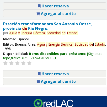
Hacer reserva
Agregar al carrito
Estación transformadora San Antonio Oeste,
provincia
de
Río Negro.
por
Agua
y
Energía
Eléctrica,
Sociedad
de
l
Estado
.
Idioma:
Español
Editor:
Buenos Aires:
Agua
y
Energía
Eléctrica,
Sociedad
de
l
Estado
,
1998
Disponibilidad:
Ítems disponibles para préstamo:
Signatura
topográfica:
621.374.5/A282/v.1
(1).
Hacer reserva
Agregar al carrito