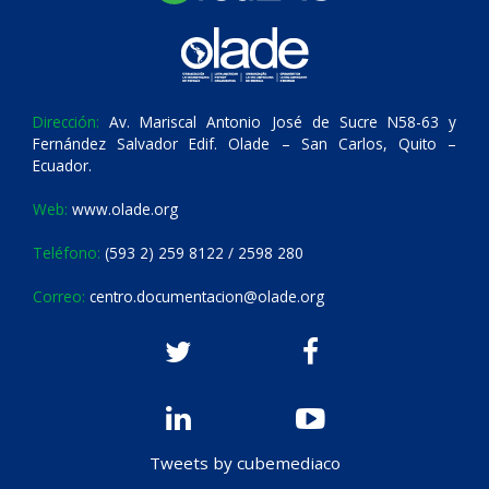
Dirección:
Av. Mariscal Antonio José de Sucre N58-63 y
Fernández Salvador Edif. Olade – San Carlos, Quito –
Ecuador.
Web:
www.olade.org
Teléfono:
(593 2) 259 8122 / 2598 280
Correo:
centro.documentacion@olade.org
Tweets by cubemediaco