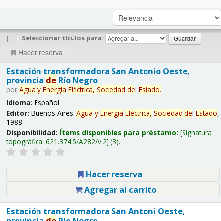
|
|
Seleccionar títulos para:
Hacer reserva
Estación transformadora San Antonio Oeste,
provincia
de
Río Negro
por
Agua
y
Energía
Eléctrica,
Sociedad
de
l
Estado
.
Idioma:
Español
Editor:
Buenos Aires:
Agua
y
Energía
Eléctrica,
Sociedad
de
l
Estado
,
1988
Disponibilidad:
Ítems disponibles para préstamo:
Signatura
topográfica:
621.374.5/A282/v.2
(3).
Hacer reserva
Agregar al carrito
Estación transformadora San Antoni Oeste,
provincia
de
Río Negro