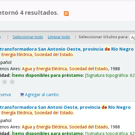
tornó 4 resultados.
|
Seleccionar todo
Limpiar todo
|
Seleccionar títulos para:
o
 transformadora San Antonio Oeste, provincia
de
Río Negro
y
Energía
Eléctrica,
Sociedad
de
l
Estado
.
spañol
enos Aires:
Agua
y
Energía
Eléctrica,
Sociedad
de
l
Estado
, 1988
lidad:
Ítems disponibles para préstamo:
Signatura topográfica:
62
eserva
Agregar al carrito
 transformadora San Antoni Oeste, provincia
de
Río Negro
y
Energía
Eléctrica,
Sociedad
de
l
Estado
.
spañol
enos Aires:
Agua
y
Energía
Eléctrica,
Sociedad
de
l
Estado
, 1988
lidad:
Ítems disponibles para préstamo:
Signatura topográfica:
62