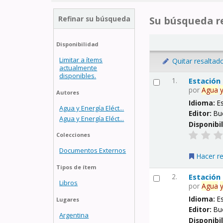
Refinar su búsqueda
Su búsqueda re
Disponibilidad
Limitar a ítems
Quitar resaltad
actualmente
disponibles.
1.
Estación
por
Agua
Autores
Idioma:
E
Agua y Energía Eléct...
Editor:
Bu
Agua y Energía Eléct...
Disponibi
Colecciones
Documentos Externos
Hacer r
Tipos de ítem
2.
Estación
Libros
por
Agua
Idioma:
E
Lugares
Editor:
Bu
Argentina
Disponibi