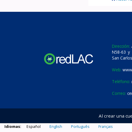
Dirección:
A
N58-63 y 
San Carlos
Web:
www.
Teléfono:
Correo:
ce
Al crear una cu
Idiomas:
Español
English
Português
Français