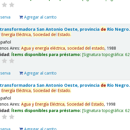
eserva
Agregar al carrito
 transformadora San Antonio Oeste, provincia
de
Río Negro
y
Energía
Eléctrica,
Sociedad
de
l
Estado
.
spañol
enos Aires:
Agua
y
energía
eléctrica,
sociedad
de
l
estado
, 1988
lidad:
Ítems disponibles para préstamo:
Signatura topográfica:
62
eserva
Agregar al carrito
 transformadora San Antonio Oeste, provincia
de
Río Negro
y
Energía
Eléctrica,
Sociedad
de
l
Estado
.
spañol
enos Aires:
Agua
y
Energía
Eléctrica,
Sociedad
de
l
Estado
, 1998
lidad:
Ítems disponibles para préstamo:
Signatura topográfica:
62
eserva
Agregar al carrito