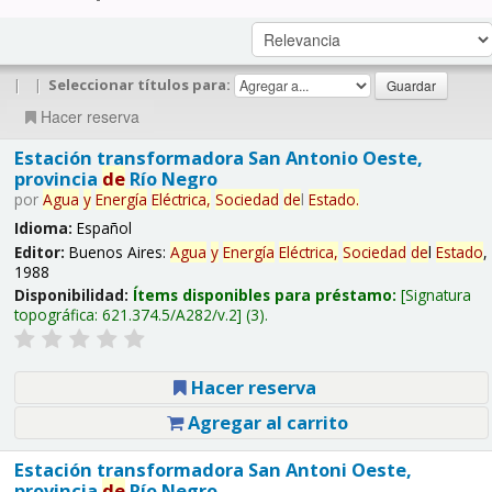
|
|
Seleccionar títulos para:
Hacer reserva
Estación transformadora San Antonio Oeste,
provincia
de
Río Negro
por
Agua
y
Energía
Eléctrica,
Sociedad
de
l
Estado
.
Idioma:
Español
Editor:
Buenos Aires:
Agua
y
Energía
Eléctrica,
Sociedad
de
l
Estado
,
1988
Disponibilidad:
Ítems disponibles para préstamo:
Signatura
topográfica:
621.374.5/A282/v.2
(3).
Hacer reserva
Agregar al carrito
Estación transformadora San Antoni Oeste,
provincia
de
Río Negro