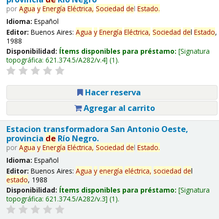
por
Agua
y
Energía
Eléctrica,
Sociedad
de
l
Estado
.
Idioma:
Español
Editor:
Buenos Aires:
Agua
y
Energía
Eléctrica,
Sociedad
de
l
Estado
,
1988
Disponibilidad:
Ítems disponibles para préstamo:
Signatura
topográfica:
621.374.5/A282/v.4
(1).
Hacer reserva
Agregar al carrito
Estacion transformadora San Antonio Oeste,
provincia
de
Río Negro.
por
Agua
y
Energía
Eléctrica,
Sociedad
de
l
Estado
.
Idioma:
Español
Editor:
Buenos Aires:
Agua
y
energía
eléctrica,
sociedad
de
l
estado
, 1988
Disponibilidad:
Ítems disponibles para préstamo:
Signatura
topográfica:
621.374.5/A282/v.3
(1).