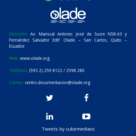
Dirección:
Av. Mariscal Antonio José de Sucre N58-63 y
Fernández Salvador Edif. Olade – San Carlos, Quito –
Ecuador.
Web:
www.olade.org
Teléfono:
(593 2) 259 8122 / 2598 280
Correo:
centro.documentacion@olade.org
Tweets by cubemediaco