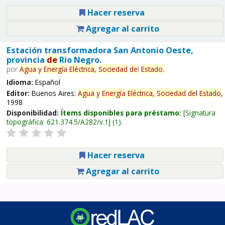
Hacer reserva
Agregar al carrito
Estación transformadora San Antonio Oeste,
provincia
de
Río Negro.
por
Agua
y
Energía
Eléctrica,
Sociedad
de
l
Estado
.
Idioma:
Español
Editor:
Buenos Aires:
Agua
y
Energía
Eléctrica,
Sociedad
de
l
Estado
,
1998
Disponibilidad:
Ítems disponibles para préstamo:
Signatura
topográfica:
621.374.5/A282/v.1
(1).
Hacer reserva
Agregar al carrito