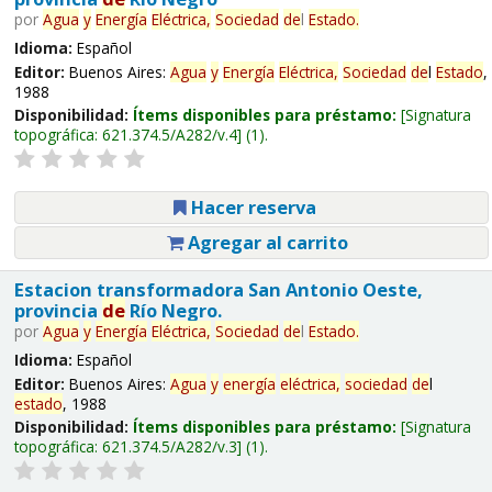
por
Agua
y
Energía
Eléctrica,
Sociedad
de
l
Estado
.
Idioma:
Español
Editor:
Buenos Aires:
Agua
y
Energía
Eléctrica,
Sociedad
de
l
Estado
,
1988
Disponibilidad:
Ítems disponibles para préstamo:
Signatura
topográfica:
621.374.5/A282/v.4
(1).
Hacer reserva
Agregar al carrito
Estacion transformadora San Antonio Oeste,
provincia
de
Río Negro.
por
Agua
y
Energía
Eléctrica,
Sociedad
de
l
Estado
.
Idioma:
Español
Editor:
Buenos Aires:
Agua
y
energía
eléctrica,
sociedad
de
l
estado
, 1988
Disponibilidad:
Ítems disponibles para préstamo:
Signatura
topográfica:
621.374.5/A282/v.3
(1).