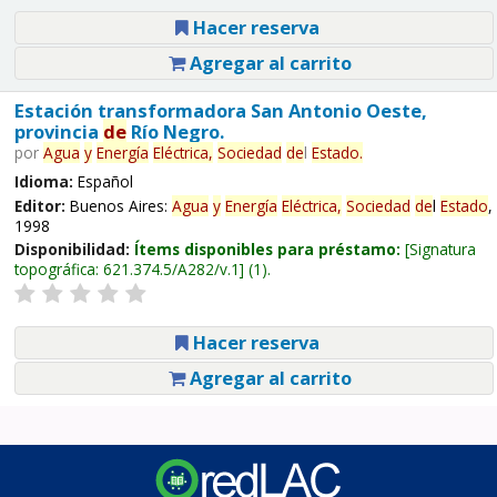
Hacer reserva
Agregar al carrito
Estación transformadora San Antonio Oeste,
provincia
de
Río Negro.
por
Agua
y
Energía
Eléctrica,
Sociedad
de
l
Estado
.
Idioma:
Español
Editor:
Buenos Aires:
Agua
y
Energía
Eléctrica,
Sociedad
de
l
Estado
,
1998
Disponibilidad:
Ítems disponibles para préstamo:
Signatura
topográfica:
621.374.5/A282/v.1
(1).
Hacer reserva
Agregar al carrito