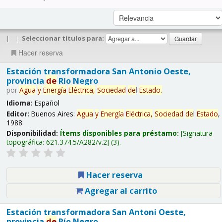
|
|
Seleccionar títulos para:
Hacer reserva
Estación transformadora San Antonio Oeste,
provincia
de
Río Negro
por
Agua
y
Energía
Eléctrica,
Sociedad
de
l
Estado
.
Idioma:
Español
Editor:
Buenos Aires:
Agua
y
Energía
Eléctrica,
Sociedad
de
l
Estado
,
1988
Disponibilidad:
Ítems disponibles para préstamo:
Signatura
topográfica:
621.374.5/A282/v.2
(3).
Hacer reserva
Agregar al carrito
Estación transformadora San Antoni Oeste,
provincia
de
Río Negro