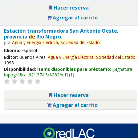
Hacer reserva
Agregar al carrito
Estación transformadora San Antonio Oeste,
provincia
de
Río Negro.
por
Agua
y
Energía
Eléctrica,
Sociedad
de
l
Estado
.
Idioma:
Español
Editor:
Buenos Aires:
Agua
y
Energía
Eléctrica,
Sociedad
de
l
Estado
,
1998
Disponibilidad:
Ítems disponibles para préstamo:
Signatura
topográfica:
621.374.5/A282/v.1
(1).
Hacer reserva
Agregar al carrito