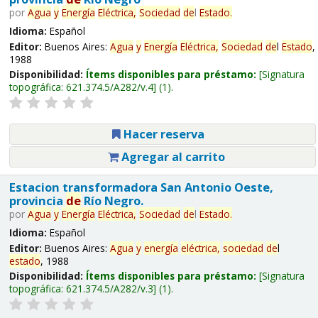
por
Agua
y
Energía
Eléctrica,
Sociedad
de
l
Estado
.
Idioma:
Español
Editor:
Buenos Aires:
Agua
y
Energía
Eléctrica,
Sociedad
de
l
Estado
,
1988
Disponibilidad:
Ítems disponibles para préstamo:
Signatura
topográfica:
621.374.5/A282/v.4
(1).
Hacer reserva
Agregar al carrito
Estacion transformadora San Antonio Oeste,
provincia
de
Río Negro.
por
Agua
y
Energía
Eléctrica,
Sociedad
de
l
Estado
.
Idioma:
Español
Editor:
Buenos Aires:
Agua
y
energía
eléctrica,
sociedad
de
l
estado
, 1988
Disponibilidad:
Ítems disponibles para préstamo:
Signatura
topográfica:
621.374.5/A282/v.3
(1).