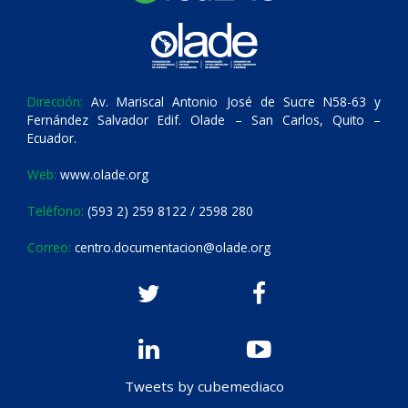
Dirección:
Av. Mariscal Antonio José de Sucre N58-63 y
Fernández Salvador Edif. Olade – San Carlos, Quito –
Ecuador.
Web:
www.olade.org
Teléfono:
(593 2) 259 8122 / 2598 280
Correo:
centro.documentacion@olade.org
Tweets by cubemediaco