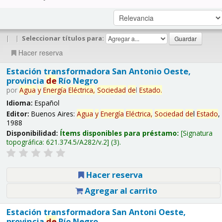
|
|
Seleccionar títulos para:
Hacer reserva
Estación transformadora San Antonio Oeste,
provincia
de
Río Negro
por
Agua
y
Energía
Eléctrica,
Sociedad
de
l
Estado
.
Idioma:
Español
Editor:
Buenos Aires:
Agua
y
Energía
Eléctrica,
Sociedad
de
l
Estado
,
1988
Disponibilidad:
Ítems disponibles para préstamo:
Signatura
topográfica:
621.374.5/A282/v.2
(3).
Hacer reserva
Agregar al carrito
Estación transformadora San Antoni Oeste,
provincia
de
Río Negro