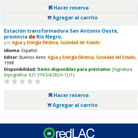
Hacer reserva
Agregar al carrito
Estación transformadora San Antonio Oeste,
provincia
de
Río Negro.
por
Agua
y
Energía
Eléctrica,
Sociedad
de
l
Estado
.
Idioma:
Español
Editor:
Buenos Aires:
Agua
y
Energía
Eléctrica,
Sociedad
de
l
Estado
,
1998
Disponibilidad:
Ítems disponibles para préstamo:
Signatura
topográfica:
621.374.5/A282/v.1
(1).
Hacer reserva
Agregar al carrito