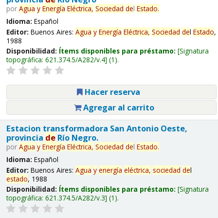
por
Agua
y
Energía
Eléctrica,
Sociedad
de
l
Estado
.
Idioma:
Español
Editor:
Buenos Aires:
Agua
y
Energía
Eléctrica,
Sociedad
de
l
Estado
,
1988
Disponibilidad:
Ítems disponibles para préstamo:
Signatura
topográfica:
621.374.5/A282/v.4
(1).
Hacer reserva
Agregar al carrito
Estacion transformadora San Antonio Oeste,
provincia
de
Río Negro.
por
Agua
y
Energía
Eléctrica,
Sociedad
de
l
Estado
.
Idioma:
Español
Editor:
Buenos Aires:
Agua
y
energía
eléctrica,
sociedad
de
l
estado
, 1988
Disponibilidad:
Ítems disponibles para préstamo:
Signatura
topográfica:
621.374.5/A282/v.3
(1).