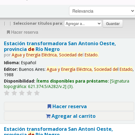
|
|
Seleccionar títulos para:
Hacer reserva
Estación transformadora San Antonio Oeste,
provincia
de
Río Negro
por
Agua
y
Energía
Eléctrica,
Sociedad
de
l
Estado
.
Idioma:
Español
Editor:
Buenos Aires:
Agua
y
Energía
Eléctrica,
Sociedad
de
l
Estado
,
1988
Disponibilidad:
Ítems disponibles para préstamo:
Signatura
topográfica:
621.374.5/A282/v.2
(3).
Hacer reserva
Agregar al carrito
Estación transformadora San Antoni Oeste,
provincia
de
Río Negro