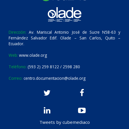
Dirección:
Av. Mariscal Antonio José de Sucre N58-63 y
Fernández Salvador Edif. Olade – San Carlos, Quito –
Ecuador.
Web:
www.olade.org
Teléfono:
(593 2) 259 8122 / 2598 280
Correo:
centro.documentacion@olade.org
Tweets by cubemediaco