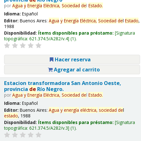
por
Agua
y
Energía
Eléctrica,
Sociedad
de
l
Estado
.
Idioma:
Español
Editor:
Buenos Aires:
Agua
y
Energía
Eléctrica,
Sociedad
de
l
Estado
,
1988
Disponibilidad:
Ítems disponibles para préstamo:
Signatura
topográfica:
621.374.5/A282/v.4
(1).
Hacer reserva
Agregar al carrito
Estacion transformadora San Antonio Oeste,
provincia
de
Río Negro.
por
Agua
y
Energía
Eléctrica,
Sociedad
de
l
Estado
.
Idioma:
Español
Editor:
Buenos Aires:
Agua
y
energía
eléctrica,
sociedad
de
l
estado
, 1988
Disponibilidad:
Ítems disponibles para préstamo:
Signatura
topográfica:
621.374.5/A282/v.3
(1).