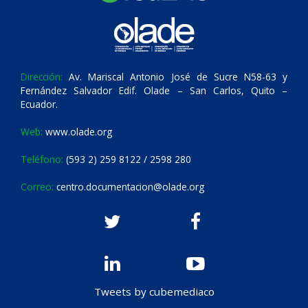
Dirección:
Av. Mariscal Antonio José de Sucre N58-63 y
Fernández Salvador Edif. Olade – San Carlos, Quito –
Ecuador.
Web:
www.olade.org
Teléfono:
(593 2) 259 8122 / 2598 280
Correo:
centro.documentacion@olade.org
Tweets by cubemediaco