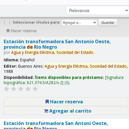
|
|
Seleccionar títulos para:
Hacer reserva
Estación transformadora San Antonio Oeste,
provincia
de
Río Negro
por
Agua
y
Energía
Eléctrica,
Sociedad
de
l
Estado
.
Idioma:
Español
Editor:
Buenos Aires:
Agua
y
Energía
Eléctrica,
Sociedad
de
l
Estado
,
1988
Disponibilidad:
Ítems disponibles para préstamo:
Signatura
topográfica:
621.374.5/A282/v.2
(3).
Hacer reserva
Agregar al carrito
Estación transformadora San Antoni Oeste,
provincia
de
Río Negro