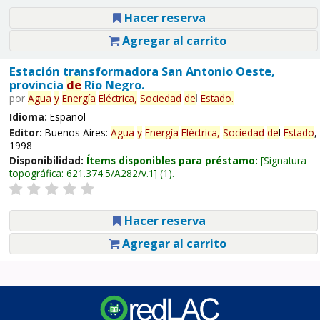
Hacer reserva
Agregar al carrito
Estación transformadora San Antonio Oeste,
provincia
de
Río Negro.
por
Agua
y
Energía
Eléctrica,
Sociedad
de
l
Estado
.
Idioma:
Español
Editor:
Buenos Aires:
Agua
y
Energía
Eléctrica,
Sociedad
de
l
Estado
,
1998
Disponibilidad:
Ítems disponibles para préstamo:
Signatura
topográfica:
621.374.5/A282/v.1
(1).
Hacer reserva
Agregar al carrito