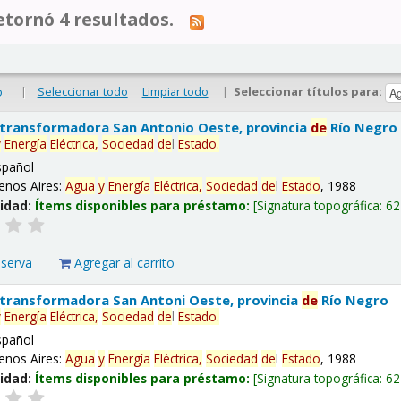
tornó 4 resultados.
|
Seleccionar todo
Limpiar todo
|
Seleccionar títulos para:
o
 transformadora San Antonio Oeste, provincia
de
Río Negro
y
Energía
Eléctrica,
Sociedad
de
l
Estado
.
spañol
enos Aires:
Agua
y
Energía
Eléctrica,
Sociedad
de
l
Estado
, 1988
lidad:
Ítems disponibles para préstamo:
Signatura topográfica:
62
eserva
Agregar al carrito
 transformadora San Antoni Oeste, provincia
de
Río Negro
y
Energía
Eléctrica,
Sociedad
de
l
Estado
.
spañol
enos Aires:
Agua
y
Energía
Eléctrica,
Sociedad
de
l
Estado
, 1988
lidad:
Ítems disponibles para préstamo:
Signatura topográfica:
62