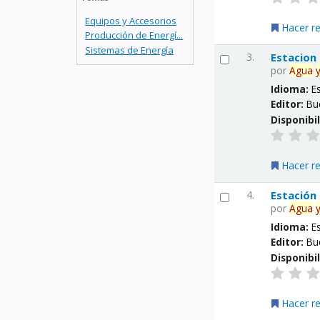
Equipos y Accesorios
Hacer r
Producción de Energí...
Sistemas de Energía
3.
Estacion
por
Agua
Idioma:
E
Editor:
Bu
Disponibi
Hacer r
4.
Estación
por
Agua
Idioma:
E
Editor:
Bu
Disponibi
Hacer r