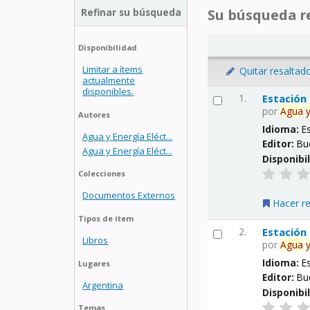
Refinar su búsqueda
Su búsqueda re
Disponibilidad
Limitar a ítems
Quitar resaltad
actualmente
disponibles.
1.
Estación
por
Agua
Autores
Idioma:
E
Agua y Energía Eléct...
Editor:
Bu
Agua y Energía Eléct...
Disponibi
Colecciones
Documentos Externos
Hacer r
Tipos de ítem
2.
Estación
Libros
por
Agua
Idioma:
E
Lugares
Editor:
Bu
Argentina
Disponibi
Temas