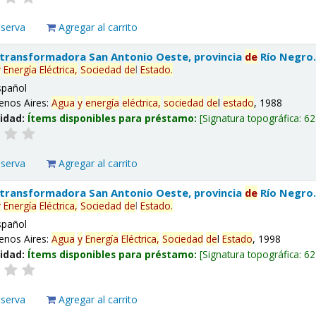
eserva
Agregar al carrito
 transformadora San Antonio Oeste, provincia
de
Río Negro
y
Energía
Eléctrica,
Sociedad
de
l
Estado
.
spañol
enos Aires:
Agua
y
energía
eléctrica,
sociedad
de
l
estado
, 1988
lidad:
Ítems disponibles para préstamo:
Signatura topográfica:
62
eserva
Agregar al carrito
 transformadora San Antonio Oeste, provincia
de
Río Negro
y
Energía
Eléctrica,
Sociedad
de
l
Estado
.
spañol
enos Aires:
Agua
y
Energía
Eléctrica,
Sociedad
de
l
Estado
, 1998
lidad:
Ítems disponibles para préstamo:
Signatura topográfica:
62
eserva
Agregar al carrito