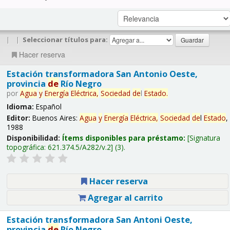
|
|
Seleccionar títulos para:
Hacer reserva
Estación transformadora San Antonio Oeste,
provincia
de
Río Negro
por
Agua
y
Energía
Eléctrica,
Sociedad
de
l
Estado
.
Idioma:
Español
Editor:
Buenos Aires:
Agua
y
Energía
Eléctrica,
Sociedad
de
l
Estado
,
1988
Disponibilidad:
Ítems disponibles para préstamo:
Signatura
topográfica:
621.374.5/A282/v.2
(3).
Hacer reserva
Agregar al carrito
Estación transformadora San Antoni Oeste,
provincia
de
Río Negro