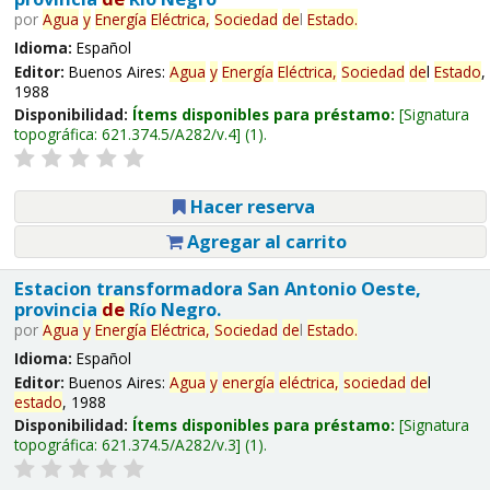
por
Agua
y
Energía
Eléctrica,
Sociedad
de
l
Estado
.
Idioma:
Español
Editor:
Buenos Aires:
Agua
y
Energía
Eléctrica,
Sociedad
de
l
Estado
,
1988
Disponibilidad:
Ítems disponibles para préstamo:
Signatura
topográfica:
621.374.5/A282/v.4
(1).
Hacer reserva
Agregar al carrito
Estacion transformadora San Antonio Oeste,
provincia
de
Río Negro.
por
Agua
y
Energía
Eléctrica,
Sociedad
de
l
Estado
.
Idioma:
Español
Editor:
Buenos Aires:
Agua
y
energía
eléctrica,
sociedad
de
l
estado
, 1988
Disponibilidad:
Ítems disponibles para préstamo:
Signatura
topográfica:
621.374.5/A282/v.3
(1).