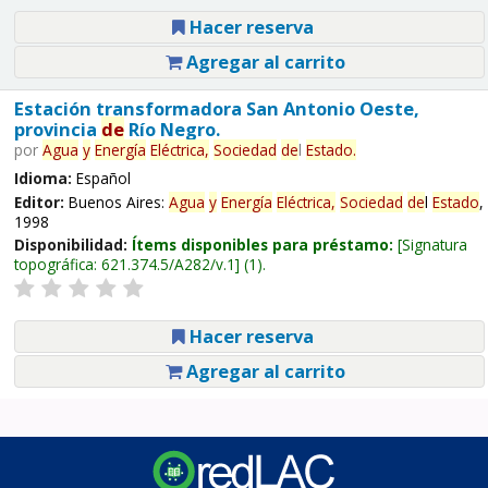
Hacer reserva
Agregar al carrito
Estación transformadora San Antonio Oeste,
provincia
de
Río Negro.
por
Agua
y
Energía
Eléctrica,
Sociedad
de
l
Estado
.
Idioma:
Español
Editor:
Buenos Aires:
Agua
y
Energía
Eléctrica,
Sociedad
de
l
Estado
,
1998
Disponibilidad:
Ítems disponibles para préstamo:
Signatura
topográfica:
621.374.5/A282/v.1
(1).
Hacer reserva
Agregar al carrito