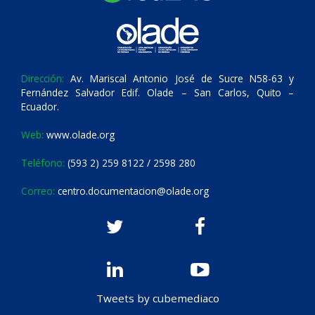
Dirección:
Av. Mariscal Antonio José de Sucre N58-63 y
Fernández Salvador Edif. Olade – San Carlos, Quito –
Ecuador.
Web:
www.olade.org
Teléfono:
(593 2) 259 8122 / 2598 280
Correo:
centro.documentacion@olade.org
Tweets by cubemediaco