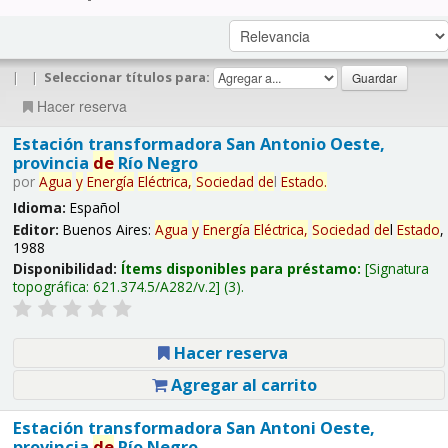
|
|
Seleccionar títulos para:
Hacer reserva
Estación transformadora San Antonio Oeste,
provincia
de
Río Negro
por
Agua
y
Energía
Eléctrica,
Sociedad
de
l
Estado
.
Idioma:
Español
Editor:
Buenos Aires:
Agua
y
Energía
Eléctrica,
Sociedad
de
l
Estado
,
1988
Disponibilidad:
Ítems disponibles para préstamo:
Signatura
topográfica:
621.374.5/A282/v.2
(3).
Hacer reserva
Agregar al carrito
Estación transformadora San Antoni Oeste,
provincia
de
Río Negro