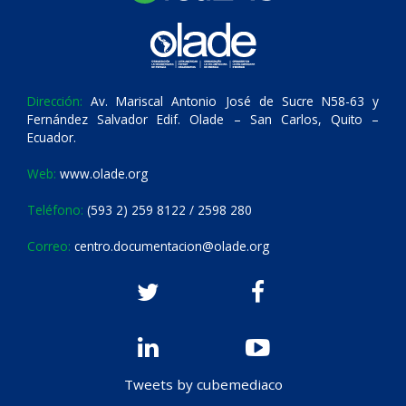
Dirección:
Av. Mariscal Antonio José de Sucre N58-63 y
Fernández Salvador Edif. Olade – San Carlos, Quito –
Ecuador.
Web:
www.olade.org
Teléfono:
(593 2) 259 8122 / 2598 280
Correo:
centro.documentacion@olade.org
Tweets by cubemediaco