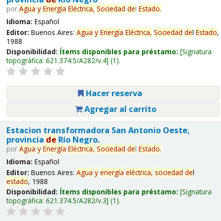
por
Agua
y
Energía
Eléctrica,
Sociedad
de
l
Estado
.
Idioma:
Español
Editor:
Buenos Aires:
Agua
y
Energía
Eléctrica,
Sociedad
de
l
Estado
,
1988
Disponibilidad:
Ítems disponibles para préstamo:
Signatura
topográfica:
621.374.5/A282/v.4
(1).
Hacer reserva
Agregar al carrito
Estacion transformadora San Antonio Oeste,
provincia
de
Río Negro.
por
Agua
y
Energía
Eléctrica,
Sociedad
de
l
Estado
.
Idioma:
Español
Editor:
Buenos Aires:
Agua
y
energía
eléctrica,
sociedad
de
l
estado
, 1988
Disponibilidad:
Ítems disponibles para préstamo:
Signatura
topográfica:
621.374.5/A282/v.3
(1).