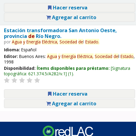
Hacer reserva
Agregar al carrito
Estación transformadora San Antonio Oeste,
provincia
de
Río Negro.
por
Agua
y
Energía
Eléctrica,
Sociedad
de
l
Estado
.
Idioma:
Español
Editor:
Buenos Aires:
Agua
y
Energía
Eléctrica,
Sociedad
de
l
Estado
,
1998
Disponibilidad:
Ítems disponibles para préstamo:
Signatura
topográfica:
621.374.5/A282/v.1
(1).
Hacer reserva
Agregar al carrito