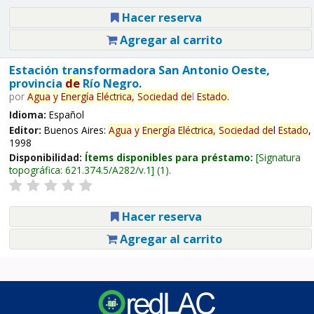
Hacer reserva
Agregar al carrito
Estación transformadora San Antonio Oeste,
provincia
de
Río Negro.
por
Agua
y
Energía
Eléctrica,
Sociedad
de
l
Estado
.
Idioma:
Español
Editor:
Buenos Aires:
Agua
y
Energía
Eléctrica,
Sociedad
de
l
Estado
,
1998
Disponibilidad:
Ítems disponibles para préstamo:
Signatura
topográfica:
621.374.5/A282/v.1
(1).
Hacer reserva
Agregar al carrito