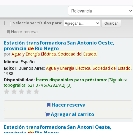
|
|
Seleccionar títulos para:
Hacer reserva
Estación transformadora San Antonio Oeste,
provincia
de
Río Negro
por
Agua
y
Energía
Eléctrica,
Sociedad
de
l
Estado
.
Idioma:
Español
Editor:
Buenos Aires:
Agua
y
Energía
Eléctrica,
Sociedad
de
l
Estado
,
1988
Disponibilidad:
Ítems disponibles para préstamo:
Signatura
topográfica:
621.374.5/A282/v.2
(3).
Hacer reserva
Agregar al carrito
Estación transformadora San Antoni Oeste,
provincia
de
Río Negro