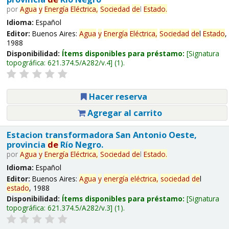
por
Agua
y
Energía
Eléctrica,
Sociedad
de
l
Estado
.
Idioma:
Español
Editor:
Buenos Aires:
Agua
y
Energía
Eléctrica,
Sociedad
de
l
Estado
,
1988
Disponibilidad:
Ítems disponibles para préstamo:
Signatura
topográfica:
621.374.5/A282/v.4
(1).
Hacer reserva
Agregar al carrito
Estacion transformadora San Antonio Oeste,
provincia
de
Río Negro.
por
Agua
y
Energía
Eléctrica,
Sociedad
de
l
Estado
.
Idioma:
Español
Editor:
Buenos Aires:
Agua
y
energía
eléctrica,
sociedad
de
l
estado
, 1988
Disponibilidad:
Ítems disponibles para préstamo:
Signatura
topográfica:
621.374.5/A282/v.3
(1).