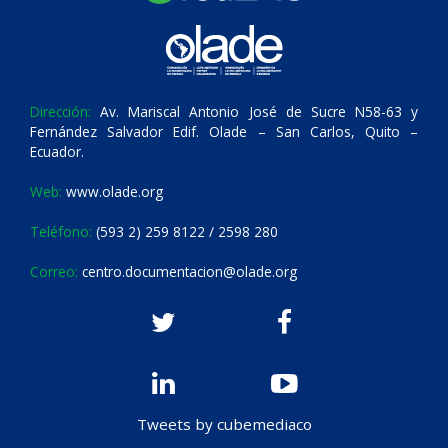
Dirección:
Av. Mariscal Antonio José de Sucre N58-63 y
Fernández Salvador Edif. Olade – San Carlos, Quito –
Ecuador.
Web:
www.olade.org
Teléfono:
(593 2) 259 8122 / 2598 280
Correo:
centro.documentacion@olade.org
Tweets by cubemediaco