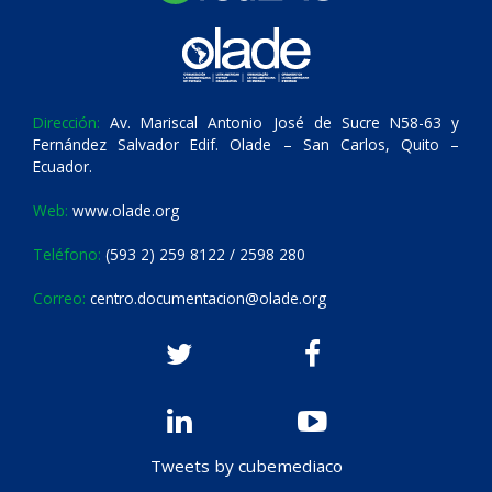
Dirección:
Av. Mariscal Antonio José de Sucre N58-63 y
Fernández Salvador Edif. Olade – San Carlos, Quito –
Ecuador.
Web:
www.olade.org
Teléfono:
(593 2) 259 8122 / 2598 280
Correo:
centro.documentacion@olade.org
Tweets by cubemediaco