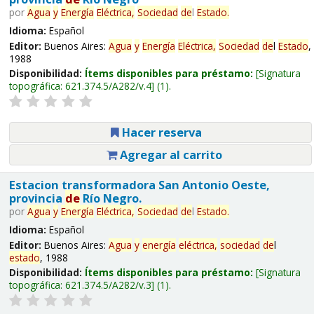
por
Agua
y
Energía
Eléctrica,
Sociedad
de
l
Estado
.
Idioma:
Español
Editor:
Buenos Aires:
Agua
y
Energía
Eléctrica,
Sociedad
de
l
Estado
,
1988
Disponibilidad:
Ítems disponibles para préstamo:
Signatura
topográfica:
621.374.5/A282/v.4
(1).
Hacer reserva
Agregar al carrito
Estacion transformadora San Antonio Oeste,
provincia
de
Río Negro.
por
Agua
y
Energía
Eléctrica,
Sociedad
de
l
Estado
.
Idioma:
Español
Editor:
Buenos Aires:
Agua
y
energía
eléctrica,
sociedad
de
l
estado
, 1988
Disponibilidad:
Ítems disponibles para préstamo:
Signatura
topográfica:
621.374.5/A282/v.3
(1).