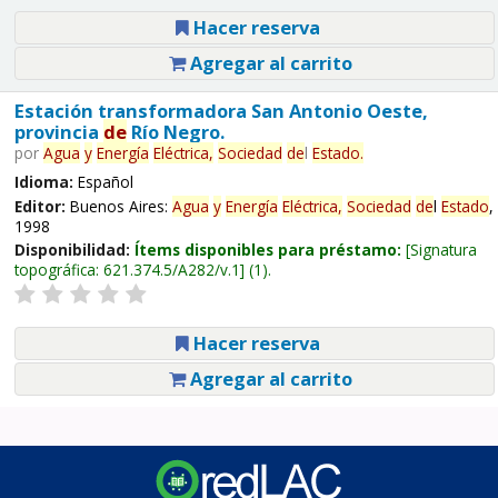
Hacer reserva
Agregar al carrito
Estación transformadora San Antonio Oeste,
provincia
de
Río Negro.
por
Agua
y
Energía
Eléctrica,
Sociedad
de
l
Estado
.
Idioma:
Español
Editor:
Buenos Aires:
Agua
y
Energía
Eléctrica,
Sociedad
de
l
Estado
,
1998
Disponibilidad:
Ítems disponibles para préstamo:
Signatura
topográfica:
621.374.5/A282/v.1
(1).
Hacer reserva
Agregar al carrito