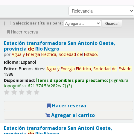
|
|
Seleccionar títulos para:
Hacer reserva
Estación transformadora San Antonio Oeste,
provincia
de
Río Negro
por
Agua
y
Energía
Eléctrica,
Sociedad
de
l
Estado
.
Idioma:
Español
Editor:
Buenos Aires:
Agua
y
Energía
Eléctrica,
Sociedad
de
l
Estado
,
1988
Disponibilidad:
Ítems disponibles para préstamo:
Signatura
topográfica:
621.374.5/A282/v.2
(3).
Hacer reserva
Agregar al carrito
Estación transformadora San Antoni Oeste,
provincia
de
Río Negro