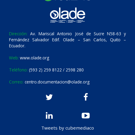
Dirección:
Av. Mariscal Antonio José de Sucre N58-63 y
Fernández Salvador Edif. Olade – San Carlos, Quito –
Ecuador.
Web:
www.olade.org
Teléfono:
(593 2) 259 8122 / 2598 280
Correo:
centro.documentacion@olade.org
Tweets by cubemediaco