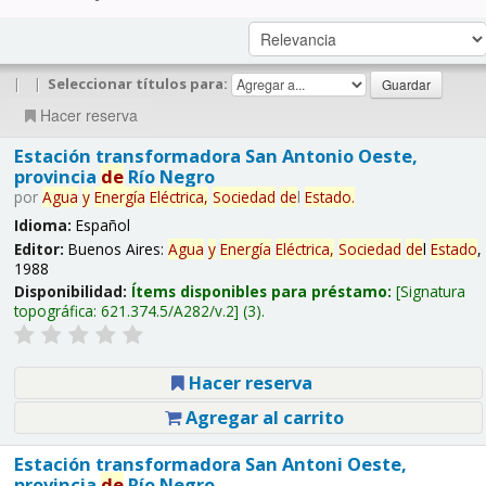
|
|
Seleccionar títulos para:
Hacer reserva
Estación transformadora San Antonio Oeste,
provincia
de
Río Negro
por
Agua
y
Energía
Eléctrica,
Sociedad
de
l
Estado
.
Idioma:
Español
Editor:
Buenos Aires:
Agua
y
Energía
Eléctrica,
Sociedad
de
l
Estado
,
1988
Disponibilidad:
Ítems disponibles para préstamo:
Signatura
topográfica:
621.374.5/A282/v.2
(3).
Hacer reserva
Agregar al carrito
Estación transformadora San Antoni Oeste,
provincia
de
Río Negro