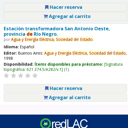
Hacer reserva
Agregar al carrito
Estación transformadora San Antonio Oeste,
provincia
de
Río Negro.
por
Agua
y
Energía
Eléctrica,
Sociedad
de
l
Estado
.
Idioma:
Español
Editor:
Buenos Aires:
Agua
y
Energía
Eléctrica,
Sociedad
de
l
Estado
,
1998
Disponibilidad:
Ítems disponibles para préstamo:
Signatura
topográfica:
621.374.5/A282/v.1
(1).
Hacer reserva
Agregar al carrito