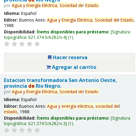
por
Agua
y
Energía
Eléctrica,
Sociedad
de
l
Estado
.
Idioma:
Español
Editor:
Buenos Aires:
Agua
y
Energía
Eléctrica,
Sociedad
de
l
Estado
,
1988
Disponibilidad:
Ítems disponibles para préstamo:
Signatura
topográfica:
621.374.5/A282/v.4
(1).
Hacer reserva
Agregar al carrito
Estacion transformadora San Antonio Oeste,
provincia
de
Río Negro.
por
Agua
y
Energía
Eléctrica,
Sociedad
de
l
Estado
.
Idioma:
Español
Editor:
Buenos Aires:
Agua
y
energía
eléctrica,
sociedad
de
l
estado
, 1988
Disponibilidad:
Ítems disponibles para préstamo:
Signatura
topográfica:
621.374.5/A282/v.3
(1).