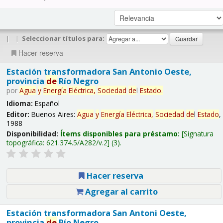
|
|
Seleccionar títulos para:
Hacer reserva
Estación transformadora San Antonio Oeste,
provincia
de
Río Negro
por
Agua
y
Energía
Eléctrica,
Sociedad
de
l
Estado
.
Idioma:
Español
Editor:
Buenos Aires:
Agua
y
Energía
Eléctrica,
Sociedad
de
l
Estado
,
1988
Disponibilidad:
Ítems disponibles para préstamo:
Signatura
topográfica:
621.374.5/A282/v.2
(3).
Hacer reserva
Agregar al carrito
Estación transformadora San Antoni Oeste,
provincia
de
Río Negro