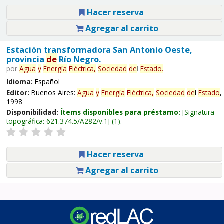
Hacer reserva
Agregar al carrito
Estación transformadora San Antonio Oeste,
provincia
de
Río Negro.
por
Agua
y
Energía
Eléctrica,
Sociedad
de
l
Estado
.
Idioma:
Español
Editor:
Buenos Aires:
Agua
y
Energía
Eléctrica,
Sociedad
de
l
Estado
,
1998
Disponibilidad:
Ítems disponibles para préstamo:
Signatura
topográfica:
621.374.5/A282/v.1
(1).
Hacer reserva
Agregar al carrito