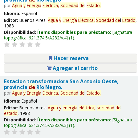
por
Agua
y
Energía
Eléctrica,
Sociedad
de
l
Estado
.
Idioma:
Español
Editor:
Buenos Aires:
Agua
y
Energía
Eléctrica,
Sociedad
de
l
Estado
,
1988
Disponibilidad:
Ítems disponibles para préstamo:
Signatura
topográfica:
621.374.5/A282/v.4
(1).
Hacer reserva
Agregar al carrito
Estacion transformadora San Antonio Oeste,
provincia
de
Río Negro.
por
Agua
y
Energía
Eléctrica,
Sociedad
de
l
Estado
.
Idioma:
Español
Editor:
Buenos Aires:
Agua
y
energía
eléctrica,
sociedad
de
l
estado
, 1988
Disponibilidad:
Ítems disponibles para préstamo:
Signatura
topográfica:
621.374.5/A282/v.3
(1).