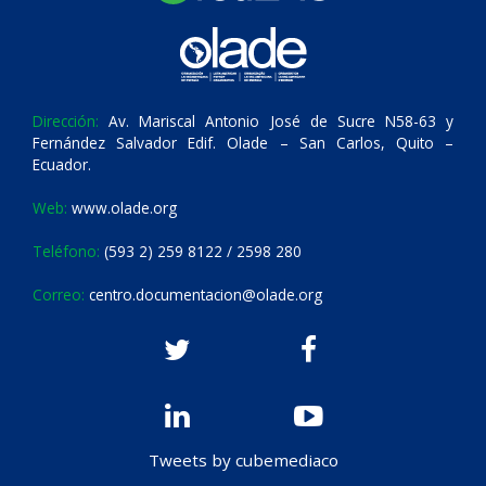
Dirección:
Av. Mariscal Antonio José de Sucre N58-63 y
Fernández Salvador Edif. Olade – San Carlos, Quito –
Ecuador.
Web:
www.olade.org
Teléfono:
(593 2) 259 8122 / 2598 280
Correo:
centro.documentacion@olade.org
Tweets by cubemediaco