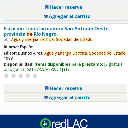
Hacer reserva
Agregar al carrito
Estación transformadora San Antonio Oeste,
provincia
de
Río Negro.
por
Agua
y
Energía
Eléctrica,
Sociedad
de
l
Estado
.
Idioma:
Español
Editor:
Buenos Aires:
Agua
y
Energía
Eléctrica,
Sociedad
de
l
Estado
,
1998
Disponibilidad:
Ítems disponibles para préstamo:
Signatura
topográfica:
621.374.5/A282/v.1
(1).
Hacer reserva
Agregar al carrito