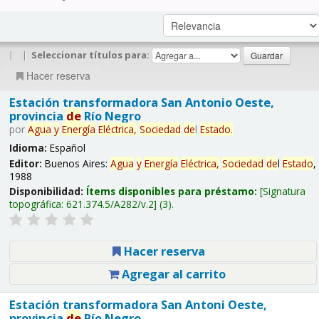
|
|
Seleccionar títulos para:
Hacer reserva
Estación transformadora San Antonio Oeste,
provincia
de
Río Negro
por
Agua
y
Energía
Eléctrica,
Sociedad
de
l
Estado
.
Idioma:
Español
Editor:
Buenos Aires:
Agua
y
Energía
Eléctrica,
Sociedad
de
l
Estado
,
1988
Disponibilidad:
Ítems disponibles para préstamo:
Signatura
topográfica:
621.374.5/A282/v.2
(3).
Hacer reserva
Agregar al carrito
Estación transformadora San Antoni Oeste,
provincia
de
Río Negro