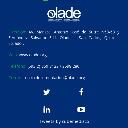
Dirección:
Av. Mariscal Antonio José de Sucre N58-63 y
Fernández Salvador Edif. Olade – San Carlos, Quito –
Ecuador.
Web:
www.olade.org
Teléfono:
(593 2) 259 8122 / 2598 280
Correo:
centro.documentacion@olade.org
Tweets by cubemediaco