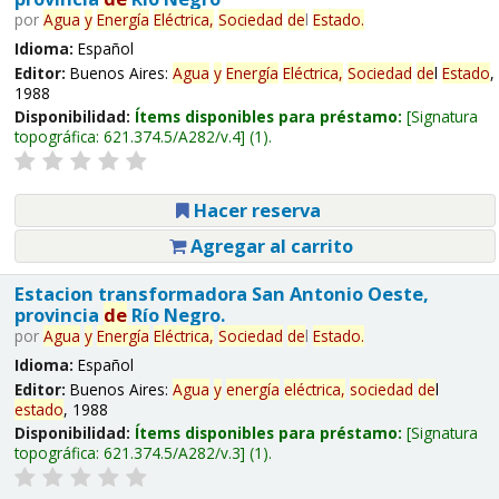
por
Agua
y
Energía
Eléctrica,
Sociedad
de
l
Estado
.
Idioma:
Español
Editor:
Buenos Aires:
Agua
y
Energía
Eléctrica,
Sociedad
de
l
Estado
,
1988
Disponibilidad:
Ítems disponibles para préstamo:
Signatura
topográfica:
621.374.5/A282/v.4
(1).
Hacer reserva
Agregar al carrito
Estacion transformadora San Antonio Oeste,
provincia
de
Río Negro.
por
Agua
y
Energía
Eléctrica,
Sociedad
de
l
Estado
.
Idioma:
Español
Editor:
Buenos Aires:
Agua
y
energía
eléctrica,
sociedad
de
l
estado
, 1988
Disponibilidad:
Ítems disponibles para préstamo:
Signatura
topográfica:
621.374.5/A282/v.3
(1).