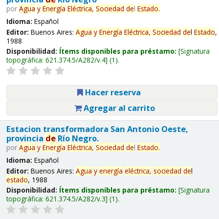
por
Agua
y
Energía
Eléctrica,
Sociedad
de
l
Estado
.
Idioma:
Español
Editor:
Buenos Aires:
Agua
y
Energía
Eléctrica,
Sociedad
de
l
Estado
,
1988
Disponibilidad:
Ítems disponibles para préstamo:
Signatura
topográfica:
621.374.5/A282/v.4
(1).
Hacer reserva
Agregar al carrito
Estacion transformadora San Antonio Oeste,
provincia
de
Río Negro.
por
Agua
y
Energía
Eléctrica,
Sociedad
de
l
Estado
.
Idioma:
Español
Editor:
Buenos Aires:
Agua
y
energía
eléctrica,
sociedad
de
l
estado
, 1988
Disponibilidad:
Ítems disponibles para préstamo:
Signatura
topográfica:
621.374.5/A282/v.3
(1).