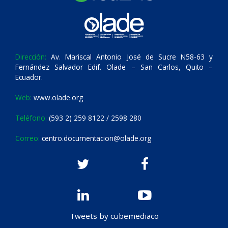
Dirección:
Av. Mariscal Antonio José de Sucre N58-63 y
Fernández Salvador Edif. Olade – San Carlos, Quito –
Ecuador.
Web:
www.olade.org
Teléfono:
(593 2) 259 8122 / 2598 280
Correo:
centro.documentacion@olade.org
Tweets by cubemediaco