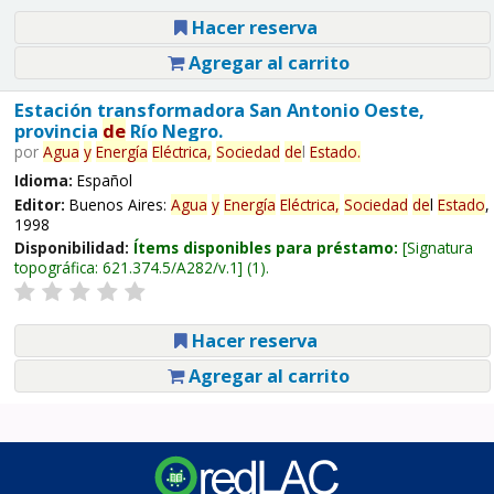
Hacer reserva
Agregar al carrito
Estación transformadora San Antonio Oeste,
provincia
de
Río Negro.
por
Agua
y
Energía
Eléctrica,
Sociedad
de
l
Estado
.
Idioma:
Español
Editor:
Buenos Aires:
Agua
y
Energía
Eléctrica,
Sociedad
de
l
Estado
,
1998
Disponibilidad:
Ítems disponibles para préstamo:
Signatura
topográfica:
621.374.5/A282/v.1
(1).
Hacer reserva
Agregar al carrito