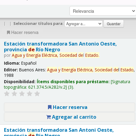
|
|
Seleccionar títulos para:
Hacer reserva
Estación transformadora San Antonio Oeste,
provincia
de
Río Negro
por
Agua
y
Energía
Eléctrica,
Sociedad
de
l
Estado
.
Idioma:
Español
Editor:
Buenos Aires:
Agua
y
Energía
Eléctrica,
Sociedad
de
l
Estado
,
1988
Disponibilidad:
Ítems disponibles para préstamo:
Signatura
topográfica:
621.374.5/A282/v.2
(3).
Hacer reserva
Agregar al carrito
Estación transformadora San Antoni Oeste,
provincia
de
Río Negro