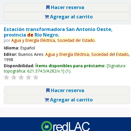
Hacer reserva
Agregar al carrito
Estación transformadora San Antonio Oeste,
provincia
de
Río Negro.
por
Agua
y
Energía
Eléctrica,
Sociedad
de
l
Estado
.
Idioma:
Español
Editor:
Buenos Aires:
Agua
y
Energía
Eléctrica,
Sociedad
de
l
Estado
,
1998
Disponibilidad:
Ítems disponibles para préstamo:
Signatura
topográfica:
621.374.5/A282/v.1
(1).
Hacer reserva
Agregar al carrito