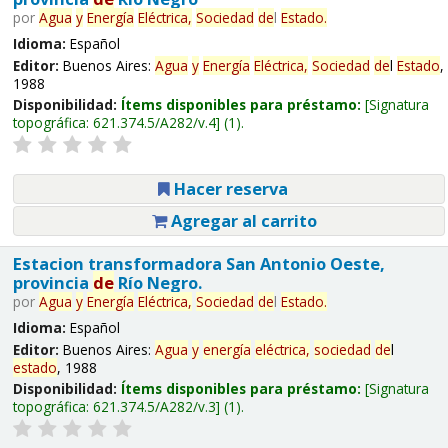
por
Agua
y
Energía
Eléctrica,
Sociedad
de
l
Estado
.
Idioma:
Español
Editor:
Buenos Aires:
Agua
y
Energía
Eléctrica,
Sociedad
de
l
Estado
,
1988
Disponibilidad:
Ítems disponibles para préstamo:
Signatura
topográfica:
621.374.5/A282/v.4
(1).
Hacer reserva
Agregar al carrito
Estacion transformadora San Antonio Oeste,
provincia
de
Río Negro.
por
Agua
y
Energía
Eléctrica,
Sociedad
de
l
Estado
.
Idioma:
Español
Editor:
Buenos Aires:
Agua
y
energía
eléctrica,
sociedad
de
l
estado
, 1988
Disponibilidad:
Ítems disponibles para préstamo:
Signatura
topográfica:
621.374.5/A282/v.3
(1).