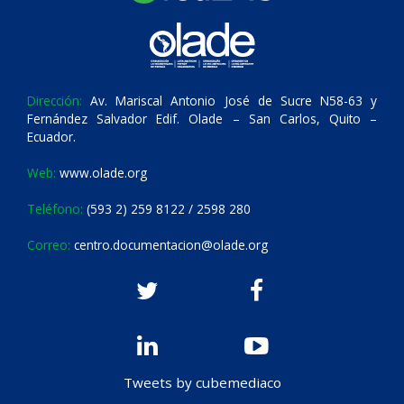
Dirección:
Av. Mariscal Antonio José de Sucre N58-63 y
Fernández Salvador Edif. Olade – San Carlos, Quito –
Ecuador.
Web:
www.olade.org
Teléfono:
(593 2) 259 8122 / 2598 280
Correo:
centro.documentacion@olade.org
Tweets by cubemediaco