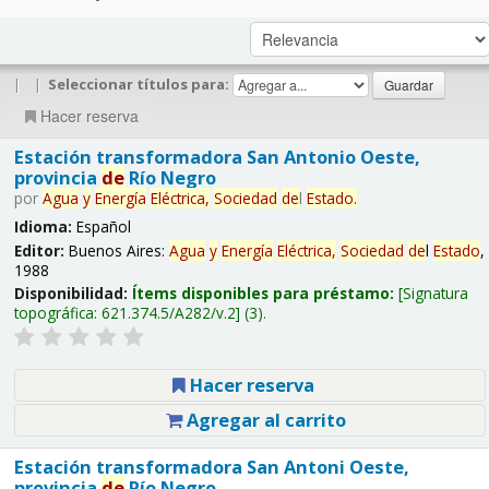
|
|
Seleccionar títulos para:
Hacer reserva
Estación transformadora San Antonio Oeste,
provincia
de
Río Negro
por
Agua
y
Energía
Eléctrica,
Sociedad
de
l
Estado
.
Idioma:
Español
Editor:
Buenos Aires:
Agua
y
Energía
Eléctrica,
Sociedad
de
l
Estado
,
1988
Disponibilidad:
Ítems disponibles para préstamo:
Signatura
topográfica:
621.374.5/A282/v.2
(3).
Hacer reserva
Agregar al carrito
Estación transformadora San Antoni Oeste,
provincia
de
Río Negro