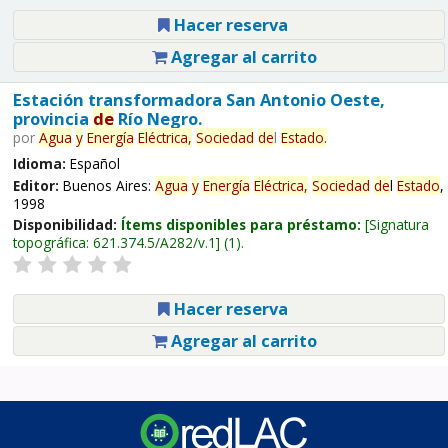
Hacer reserva
Agregar al carrito
Estación transformadora San Antonio Oeste,
provincia
de
Río Negro.
por
Agua
y
Energía
Eléctrica,
Sociedad
de
l
Estado
.
Idioma:
Español
Editor:
Buenos Aires:
Agua
y
Energía
Eléctrica,
Sociedad
de
l
Estado
,
1998
Disponibilidad:
Ítems disponibles para préstamo:
Signatura
topográfica:
621.374.5/A282/v.1
(1).
Hacer reserva
Agregar al carrito