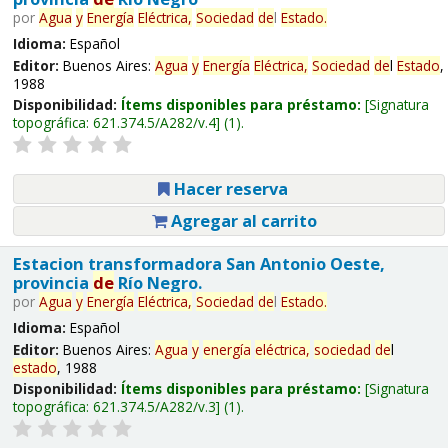
por
Agua
y
Energía
Eléctrica,
Sociedad
de
l
Estado
.
Idioma:
Español
Editor:
Buenos Aires:
Agua
y
Energía
Eléctrica,
Sociedad
de
l
Estado
,
1988
Disponibilidad:
Ítems disponibles para préstamo:
Signatura
topográfica:
621.374.5/A282/v.4
(1).
Hacer reserva
Agregar al carrito
Estacion transformadora San Antonio Oeste,
provincia
de
Río Negro.
por
Agua
y
Energía
Eléctrica,
Sociedad
de
l
Estado
.
Idioma:
Español
Editor:
Buenos Aires:
Agua
y
energía
eléctrica,
sociedad
de
l
estado
, 1988
Disponibilidad:
Ítems disponibles para préstamo:
Signatura
topográfica:
621.374.5/A282/v.3
(1).