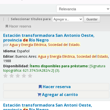
|
|
Seleccionar títulos para:
Hacer reserva
Estación transformadora San Antonio Oeste,
provincia
de
Río Negro
por
Agua
y
Energía
Eléctrica,
Sociedad
de
l
Estado
.
Idioma:
Español
Editor:
Buenos Aires:
Agua
y
Energía
Eléctrica,
Sociedad
de
l
Estado
,
1988
Disponibilidad:
Ítems disponibles para préstamo:
Signatura
topográfica:
621.374.5/A282/v.2
(3).
Hacer reserva
Agregar al carrito
Estación transformadora San Antoni Oeste,
provincia
de
Río Negro