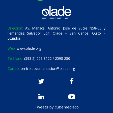
Dirección:
Av. Mariscal Antonio José de Sucre N58-63 y
Fernández Salvador Edif. Olade – San Carlos, Quito –
Ecuador.
Web:
www.olade.org
Teléfono:
(593 2) 259 8122 / 2598 280
Correo:
centro.documentacion@olade.org
Tweets by cubemediaco