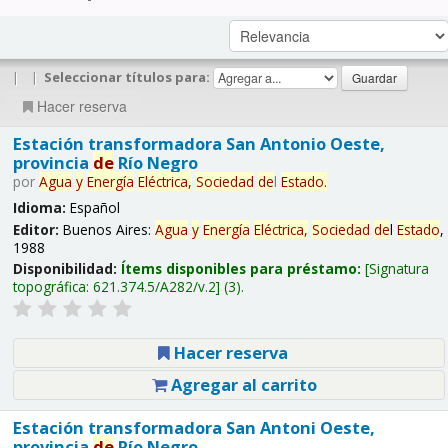
|
|
Seleccionar títulos para:
Hacer reserva
Estación transformadora San Antonio Oeste,
provincia
de
Río Negro
por
Agua
y
Energía
Eléctrica,
Sociedad
de
l
Estado
.
Idioma:
Español
Editor:
Buenos Aires:
Agua
y
Energía
Eléctrica,
Sociedad
de
l
Estado
,
1988
Disponibilidad:
Ítems disponibles para préstamo:
Signatura
topográfica:
621.374.5/A282/v.2
(3).
Hacer reserva
Agregar al carrito
Estación transformadora San Antoni Oeste,
provincia
de
Río Negro