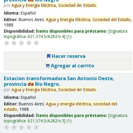
por
Agua
y
Energía
Eléctrica,
Sociedad
de
l
Estado
.
Idioma:
Español
Editor:
Buenos Aires:
Agua
y
Energía
Eléctrica,
Sociedad
de
l
Estado
,
1988
Disponibilidad:
Ítems disponibles para préstamo:
Signatura
topográfica:
621.374.5/A282/v.4
(1).
Hacer reserva
Agregar al carrito
Estacion transformadora San Antonio Oeste,
provincia
de
Río Negro.
por
Agua
y
Energía
Eléctrica,
Sociedad
de
l
Estado
.
Idioma:
Español
Editor:
Buenos Aires:
Agua
y
energía
eléctrica,
sociedad
de
l
estado
, 1988
Disponibilidad:
Ítems disponibles para préstamo:
Signatura
topográfica:
621.374.5/A282/v.3
(1).