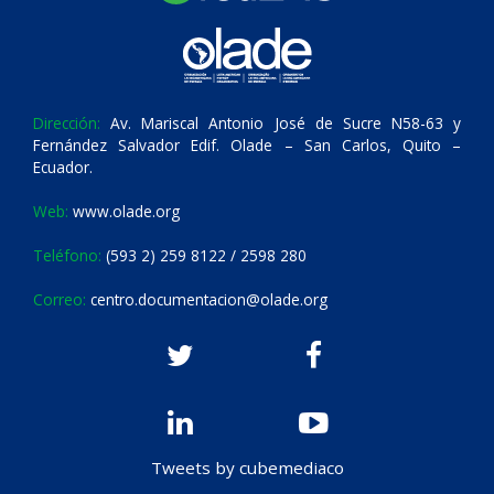
Dirección:
Av. Mariscal Antonio José de Sucre N58-63 y
Fernández Salvador Edif. Olade – San Carlos, Quito –
Ecuador.
Web:
www.olade.org
Teléfono:
(593 2) 259 8122 / 2598 280
Correo:
centro.documentacion@olade.org
Tweets by cubemediaco