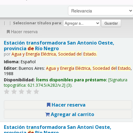
|
|
Seleccionar títulos para:
Hacer reserva
Estación transformadora San Antonio Oeste,
provincia
de
Río Negro
por
Agua
y
Energía
Eléctrica,
Sociedad
de
l
Estado
.
Idioma:
Español
Editor:
Buenos Aires:
Agua
y
Energía
Eléctrica,
Sociedad
de
l
Estado
,
1988
Disponibilidad:
Ítems disponibles para préstamo:
Signatura
topográfica:
621.374.5/A282/v.2
(3).
Hacer reserva
Agregar al carrito
Estación transformadora San Antoni Oeste,
provincia
de
Río Negro