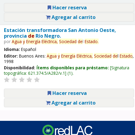
Hacer reserva
Agregar al carrito
Estación transformadora San Antonio Oeste,
provincia
de
Río Negro.
por
Agua
y
Energía
Eléctrica,
Sociedad
de
l
Estado
.
Idioma:
Español
Editor:
Buenos Aires:
Agua
y
Energía
Eléctrica,
Sociedad
de
l
Estado
,
1998
Disponibilidad:
Ítems disponibles para préstamo:
Signatura
topográfica:
621.374.5/A282/v.1
(1).
Hacer reserva
Agregar al carrito