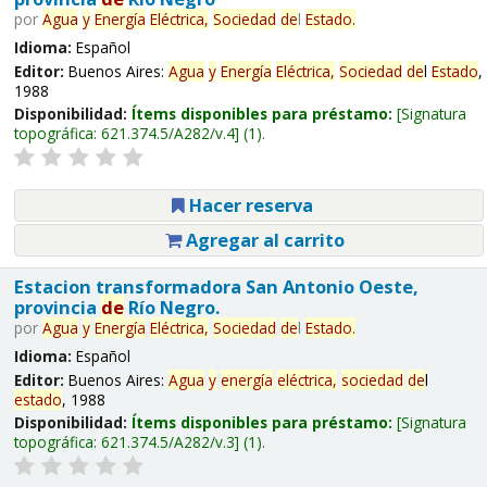
por
Agua
y
Energía
Eléctrica,
Sociedad
de
l
Estado
.
Idioma:
Español
Editor:
Buenos Aires:
Agua
y
Energía
Eléctrica,
Sociedad
de
l
Estado
,
1988
Disponibilidad:
Ítems disponibles para préstamo:
Signatura
topográfica:
621.374.5/A282/v.4
(1).
Hacer reserva
Agregar al carrito
Estacion transformadora San Antonio Oeste,
provincia
de
Río Negro.
por
Agua
y
Energía
Eléctrica,
Sociedad
de
l
Estado
.
Idioma:
Español
Editor:
Buenos Aires:
Agua
y
energía
eléctrica,
sociedad
de
l
estado
, 1988
Disponibilidad:
Ítems disponibles para préstamo:
Signatura
topográfica:
621.374.5/A282/v.3
(1).