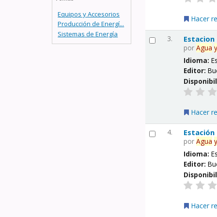
Equipos y Accesorios
Hacer r
Producción de Energí...
Sistemas de Energía
3.
Estacion
por
Agua
Idioma:
E
Editor:
Bu
Disponibi
Hacer r
4.
Estación
por
Agua
Idioma:
E
Editor:
Bu
Disponibi
Hacer r