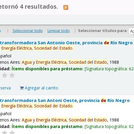
tornó 4 resultados.
|
Seleccionar todo
Limpiar todo
|
Seleccionar títulos para:
o
 transformadora San Antonio Oeste, provincia
de
Río Negro
y
Energía
Eléctrica,
Sociedad
de
l
Estado
.
spañol
enos Aires:
Agua
y
Energía
Eléctrica,
Sociedad
de
l
Estado
, 1988
lidad:
Ítems disponibles para préstamo:
Signatura topográfica:
62
eserva
Agregar al carrito
 transformadora San Antoni Oeste, provincia
de
Río Negro
y
Energía
Eléctrica,
Sociedad
de
l
Estado
.
spañol
enos Aires:
Agua
y
Energía
Eléctrica,
Sociedad
de
l
Estado
, 1988
lidad:
Ítems disponibles para préstamo:
Signatura topográfica:
62