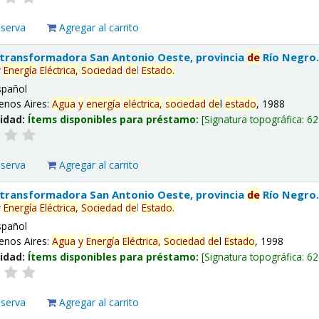
eserva
Agregar al carrito
 transformadora San Antonio Oeste, provincia
de
Río Negro
y
Energía
Eléctrica,
Sociedad
de
l
Estado
.
spañol
enos Aires:
Agua
y
energía
eléctrica,
sociedad
de
l
estado
, 1988
lidad:
Ítems disponibles para préstamo:
Signatura topográfica:
62
eserva
Agregar al carrito
 transformadora San Antonio Oeste, provincia
de
Río Negro
y
Energía
Eléctrica,
Sociedad
de
l
Estado
.
spañol
enos Aires:
Agua
y
Energía
Eléctrica,
Sociedad
de
l
Estado
, 1998
lidad:
Ítems disponibles para préstamo:
Signatura topográfica:
62
eserva
Agregar al carrito