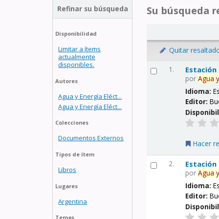
Refinar su búsqueda
Su búsqueda re
Disponibilidad
Limitar a ítems
Quitar resaltad
actualmente
disponibles.
1.
Estación
por
Agua
Autores
Idioma:
E
Agua y Energía Eléct...
Editor:
Bu
Agua y Energía Eléct...
Disponibi
Colecciones
Documentos Externos
Hacer r
Tipos de ítem
2.
Estación
Libros
por
Agua
Idioma:
E
Lugares
Editor:
Bu
Argentina
Disponibi
Temas