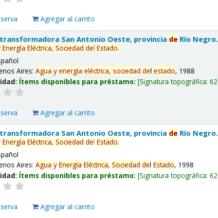
eserva
Agregar al carrito
 transformadora San Antonio Oeste, provincia
de
Río Negro
y
Energía
Eléctrica,
Sociedad
de
l
Estado
.
spañol
enos Aires:
Agua
y
energía
eléctrica,
sociedad
de
l
estado
, 1988
lidad:
Ítems disponibles para préstamo:
Signatura topográfica:
62
eserva
Agregar al carrito
 transformadora San Antonio Oeste, provincia
de
Río Negro
y
Energía
Eléctrica,
Sociedad
de
l
Estado
.
spañol
enos Aires:
Agua
y
Energía
Eléctrica,
Sociedad
de
l
Estado
, 1998
lidad:
Ítems disponibles para préstamo:
Signatura topográfica:
62
eserva
Agregar al carrito