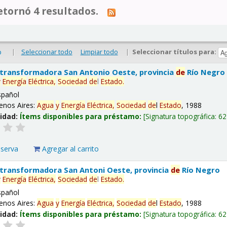
tornó 4 resultados.
|
Seleccionar todo
Limpiar todo
|
Seleccionar títulos para:
o
 transformadora San Antonio Oeste, provincia
de
Río Negro
y
Energía
Eléctrica,
Sociedad
de
l
Estado
.
spañol
enos Aires:
Agua
y
Energía
Eléctrica,
Sociedad
de
l
Estado
, 1988
lidad:
Ítems disponibles para préstamo:
Signatura topográfica:
62
eserva
Agregar al carrito
 transformadora San Antoni Oeste, provincia
de
Río Negro
y
Energía
Eléctrica,
Sociedad
de
l
Estado
.
spañol
enos Aires:
Agua
y
Energía
Eléctrica,
Sociedad
de
l
Estado
, 1988
lidad:
Ítems disponibles para préstamo:
Signatura topográfica:
62