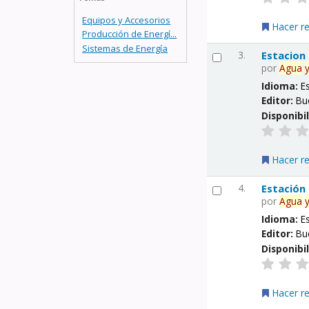
Equipos y Accesorios
Hacer r
Producción de Energí...
Sistemas de Energía
3.
Estacion
por
Agua
Idioma:
E
Editor:
Bu
Disponibi
Hacer r
4.
Estación
por
Agua
Idioma:
E
Editor:
Bu
Disponibi
Hacer r