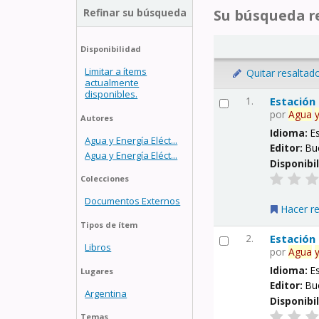
Refinar su búsqueda
Su búsqueda re
Disponibilidad
Limitar a ítems
Quitar resaltad
actualmente
disponibles.
1.
Estación
por
Agua
Autores
Idioma:
E
Agua y Energía Eléct...
Editor:
Bu
Agua y Energía Eléct...
Disponibi
Colecciones
Documentos Externos
Hacer r
Tipos de ítem
2.
Estación
Libros
por
Agua
Idioma:
E
Lugares
Editor:
Bu
Argentina
Disponibi
Temas