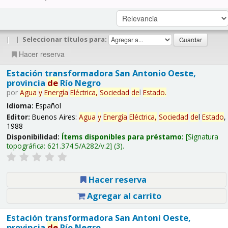
|
|
Seleccionar títulos para:
Hacer reserva
Estación transformadora San Antonio Oeste,
provincia
de
Río Negro
por
Agua
y
Energía
Eléctrica,
Sociedad
de
l
Estado
.
Idioma:
Español
Editor:
Buenos Aires:
Agua
y
Energía
Eléctrica,
Sociedad
de
l
Estado
,
1988
Disponibilidad:
Ítems disponibles para préstamo:
Signatura
topográfica:
621.374.5/A282/v.2
(3).
Hacer reserva
Agregar al carrito
Estación transformadora San Antoni Oeste,
provincia
de
Río Negro