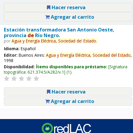
Hacer reserva
Agregar al carrito
Estación transformadora San Antonio Oeste,
provincia
de
Río Negro.
por
Agua
y
Energía
Eléctrica,
Sociedad
de
l
Estado
.
Idioma:
Español
Editor:
Buenos Aires:
Agua
y
Energía
Eléctrica,
Sociedad
de
l
Estado
,
1998
Disponibilidad:
Ítems disponibles para préstamo:
Signatura
topográfica:
621.374.5/A282/v.1
(1).
Hacer reserva
Agregar al carrito