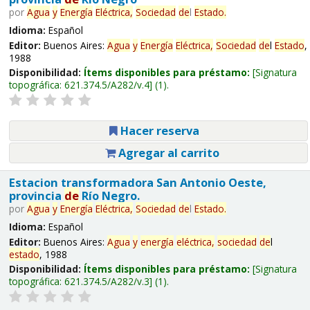
por
Agua
y
Energía
Eléctrica,
Sociedad
de
l
Estado
.
Idioma:
Español
Editor:
Buenos Aires:
Agua
y
Energía
Eléctrica,
Sociedad
de
l
Estado
,
1988
Disponibilidad:
Ítems disponibles para préstamo:
Signatura
topográfica:
621.374.5/A282/v.4
(1).
Hacer reserva
Agregar al carrito
Estacion transformadora San Antonio Oeste,
provincia
de
Río Negro.
por
Agua
y
Energía
Eléctrica,
Sociedad
de
l
Estado
.
Idioma:
Español
Editor:
Buenos Aires:
Agua
y
energía
eléctrica,
sociedad
de
l
estado
, 1988
Disponibilidad:
Ítems disponibles para préstamo:
Signatura
topográfica:
621.374.5/A282/v.3
(1).