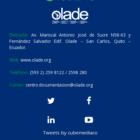
Dirección:
Av. Mariscal Antonio José de Sucre N58-63 y
Fernández Salvador Edif. Olade – San Carlos, Quito –
Ecuador.
Web:
www.olade.org
Teléfono:
(593 2) 259 8122 / 2598 280
Correo:
centro.documentacion@olade.org
Tweets by cubemediaco