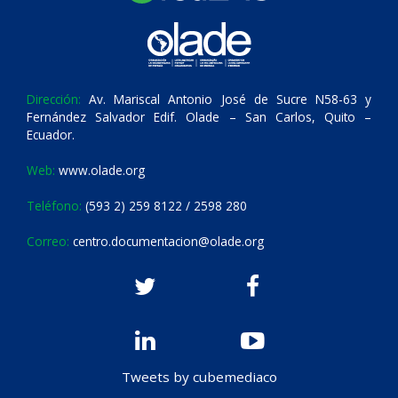
Dirección:
Av. Mariscal Antonio José de Sucre N58-63 y
Fernández Salvador Edif. Olade – San Carlos, Quito –
Ecuador.
Web:
www.olade.org
Teléfono:
(593 2) 259 8122 / 2598 280
Correo:
centro.documentacion@olade.org
Tweets by cubemediaco