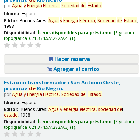
por
Agua
y
Energía
Eléctrica,
Sociedad
de
l
Estado
.
Idioma:
Español
Editor:
Buenos Aires:
Agua
y
Energía
Eléctrica,
Sociedad
de
l
Estado
,
1988
Disponibilidad:
Ítems disponibles para préstamo:
Signatura
topográfica:
621.374.5/A282/v.4
(1).
Hacer reserva
Agregar al carrito
Estacion transformadora San Antonio Oeste,
provincia
de
Río Negro.
por
Agua
y
Energía
Eléctrica,
Sociedad
de
l
Estado
.
Idioma:
Español
Editor:
Buenos Aires:
Agua
y
energía
eléctrica,
sociedad
de
l
estado
, 1988
Disponibilidad:
Ítems disponibles para préstamo:
Signatura
topográfica:
621.374.5/A282/v.3
(1).