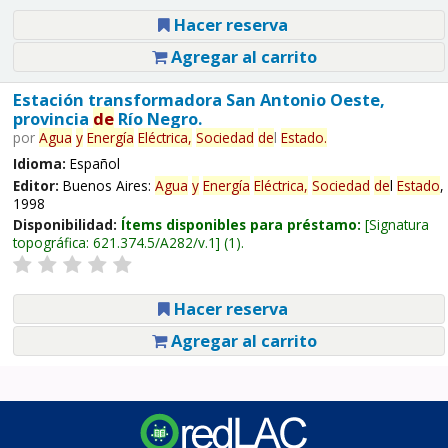
Hacer reserva
Agregar al carrito
Estación transformadora San Antonio Oeste,
provincia
de
Río Negro.
por
Agua
y
Energía
Eléctrica,
Sociedad
de
l
Estado
.
Idioma:
Español
Editor:
Buenos Aires:
Agua
y
Energía
Eléctrica,
Sociedad
de
l
Estado
,
1998
Disponibilidad:
Ítems disponibles para préstamo:
Signatura
topográfica:
621.374.5/A282/v.1
(1).
Hacer reserva
Agregar al carrito