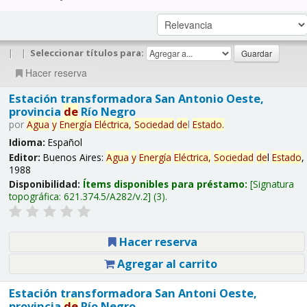
|
|
Seleccionar títulos para:
Hacer reserva
Estación transformadora San Antonio Oeste,
provincia
de
Río Negro
por
Agua
y
Energía
Eléctrica,
Sociedad
de
l
Estado
.
Idioma:
Español
Editor:
Buenos Aires:
Agua
y
Energía
Eléctrica,
Sociedad
de
l
Estado
,
1988
Disponibilidad:
Ítems disponibles para préstamo:
Signatura
topográfica:
621.374.5/A282/v.2
(3).
Hacer reserva
Agregar al carrito
Estación transformadora San Antoni Oeste,
provincia
de
Río Negro