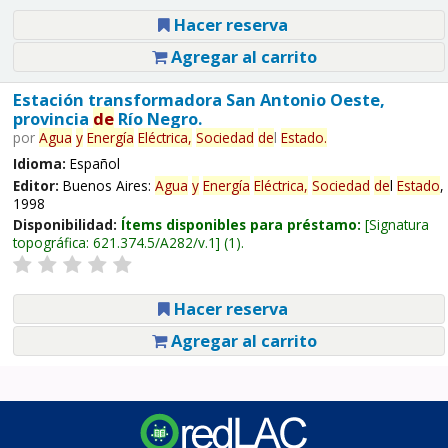
Hacer reserva
Agregar al carrito
Estación transformadora San Antonio Oeste,
provincia
de
Río Negro.
por
Agua
y
Energía
Eléctrica,
Sociedad
de
l
Estado
.
Idioma:
Español
Editor:
Buenos Aires:
Agua
y
Energía
Eléctrica,
Sociedad
de
l
Estado
,
1998
Disponibilidad:
Ítems disponibles para préstamo:
Signatura
topográfica:
621.374.5/A282/v.1
(1).
Hacer reserva
Agregar al carrito