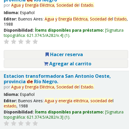
por
Agua
y
Energía
Eléctrica,
Sociedad
de
l
Estado
.
Idioma:
Español
Editor:
Buenos Aires:
Agua
y
Energía
Eléctrica,
Sociedad
de
l
Estado
,
1988
Disponibilidad:
Ítems disponibles para préstamo:
Signatura
topográfica:
621.374.5/A282/v.4
(1).
Hacer reserva
Agregar al carrito
Estacion transformadora San Antonio Oeste,
provincia
de
Río Negro.
por
Agua
y
Energía
Eléctrica,
Sociedad
de
l
Estado
.
Idioma:
Español
Editor:
Buenos Aires:
Agua
y
energía
eléctrica,
sociedad
de
l
estado
, 1988
Disponibilidad:
Ítems disponibles para préstamo:
Signatura
topográfica:
621.374.5/A282/v.3
(1).