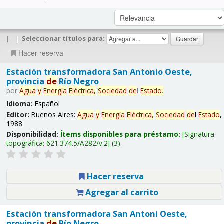
|
|
Seleccionar títulos para:
Hacer reserva
Estación transformadora San Antonio Oeste,
provincia
de
Río Negro
por
Agua
y
Energía
Eléctrica,
Sociedad
de
l
Estado
.
Idioma:
Español
Editor:
Buenos Aires:
Agua
y
Energía
Eléctrica,
Sociedad
de
l
Estado
,
1988
Disponibilidad:
Ítems disponibles para préstamo:
Signatura
topográfica:
621.374.5/A282/v.2
(3).
Hacer reserva
Agregar al carrito
Estación transformadora San Antoni Oeste,
provincia
de
Río Negro