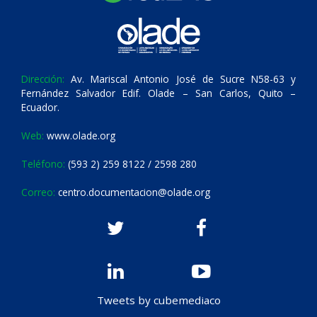
Dirección:
Av. Mariscal Antonio José de Sucre N58-63 y
Fernández Salvador Edif. Olade – San Carlos, Quito –
Ecuador.
Web:
www.olade.org
Teléfono:
(593 2) 259 8122 / 2598 280
Correo:
centro.documentacion@olade.org
Tweets by cubemediaco