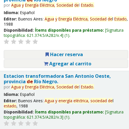
por
Agua
y
Energía
Eléctrica,
Sociedad
de
l
Estado
.
Idioma:
Español
Editor:
Buenos Aires:
Agua
y
Energía
Eléctrica,
Sociedad
de
l
Estado
,
1988
Disponibilidad:
Ítems disponibles para préstamo:
Signatura
topográfica:
621.374.5/A282/v.4
(1).
Hacer reserva
Agregar al carrito
Estacion transformadora San Antonio Oeste,
provincia
de
Río Negro.
por
Agua
y
Energía
Eléctrica,
Sociedad
de
l
Estado
.
Idioma:
Español
Editor:
Buenos Aires:
Agua
y
energía
eléctrica,
sociedad
de
l
estado
, 1988
Disponibilidad:
Ítems disponibles para préstamo:
Signatura
topográfica:
621.374.5/A282/v.3
(1).