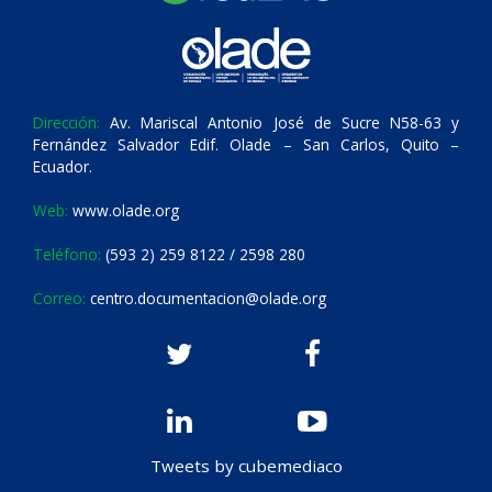
Dirección:
Av. Mariscal Antonio José de Sucre N58-63 y
Fernández Salvador Edif. Olade – San Carlos, Quito –
Ecuador.
Web:
www.olade.org
Teléfono:
(593 2) 259 8122 / 2598 280
Correo:
centro.documentacion@olade.org
Tweets by cubemediaco