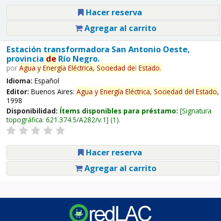
Hacer reserva
Agregar al carrito
Estación transformadora San Antonio Oeste,
provincia
de
Río Negro.
por
Agua
y
Energía
Eléctrica,
Sociedad
de
l
Estado
.
Idioma:
Español
Editor:
Buenos Aires:
Agua
y
Energía
Eléctrica,
Sociedad
de
l
Estado
,
1998
Disponibilidad:
Ítems disponibles para préstamo:
Signatura
topográfica:
621.374.5/A282/v.1
(1).
Hacer reserva
Agregar al carrito