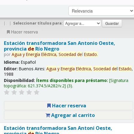
|
|
Seleccionar títulos para:
Hacer reserva
Estación transformadora San Antonio Oeste,
provincia
de
Río Negro
por
Agua
y
Energía
Eléctrica,
Sociedad
de
l
Estado
.
Idioma:
Español
Editor:
Buenos Aires:
Agua
y
Energía
Eléctrica,
Sociedad
de
l
Estado
,
1988
Disponibilidad:
Ítems disponibles para préstamo:
Signatura
topográfica:
621.374.5/A282/v.2
(3).
Hacer reserva
Agregar al carrito
Estación transformadora San Antoni Oeste,
provincia
de
Río Negro