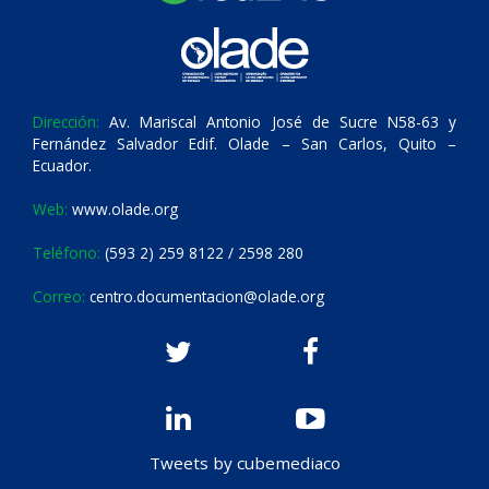
Dirección:
Av. Mariscal Antonio José de Sucre N58-63 y
Fernández Salvador Edif. Olade – San Carlos, Quito –
Ecuador.
Web:
www.olade.org
Teléfono:
(593 2) 259 8122 / 2598 280
Correo:
centro.documentacion@olade.org
Tweets by cubemediaco