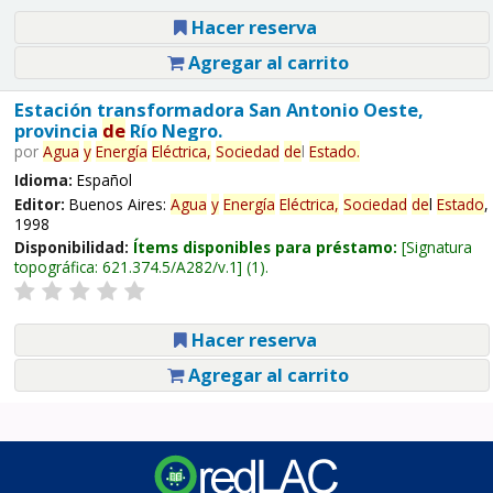
Hacer reserva
Agregar al carrito
Estación transformadora San Antonio Oeste,
provincia
de
Río Negro.
por
Agua
y
Energía
Eléctrica,
Sociedad
de
l
Estado
.
Idioma:
Español
Editor:
Buenos Aires:
Agua
y
Energía
Eléctrica,
Sociedad
de
l
Estado
,
1998
Disponibilidad:
Ítems disponibles para préstamo:
Signatura
topográfica:
621.374.5/A282/v.1
(1).
Hacer reserva
Agregar al carrito