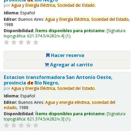
por
Agua
y
Energía
Eléctrica,
Sociedad
de
l
Estado
.
Idioma:
Español
Editor:
Buenos Aires:
Agua
y
Energía
Eléctrica,
Sociedad
de
l
Estado
,
1988
Disponibilidad:
Ítems disponibles para préstamo:
Signatura
topográfica:
621.374.5/A282/v.4
(1).
Hacer reserva
Agregar al carrito
Estacion transformadora San Antonio Oeste,
provincia
de
Río Negro.
por
Agua
y
Energía
Eléctrica,
Sociedad
de
l
Estado
.
Idioma:
Español
Editor:
Buenos Aires:
Agua
y
energía
eléctrica,
sociedad
de
l
estado
, 1988
Disponibilidad:
Ítems disponibles para préstamo:
Signatura
topográfica:
621.374.5/A282/v.3
(1).