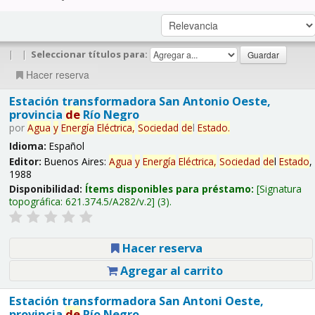
|
|
Seleccionar títulos para:
Hacer reserva
Estación transformadora San Antonio Oeste,
provincia
de
Río Negro
por
Agua
y
Energía
Eléctrica,
Sociedad
de
l
Estado
.
Idioma:
Español
Editor:
Buenos Aires:
Agua
y
Energía
Eléctrica,
Sociedad
de
l
Estado
,
1988
Disponibilidad:
Ítems disponibles para préstamo:
Signatura
topográfica:
621.374.5/A282/v.2
(3).
Hacer reserva
Agregar al carrito
Estación transformadora San Antoni Oeste,
provincia
de
Río Negro