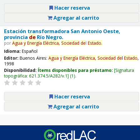
Hacer reserva
Agregar al carrito
Estación transformadora San Antonio Oeste,
provincia
de
Río Negro.
por
Agua
y
Energía
Eléctrica,
Sociedad
de
l
Estado
.
Idioma:
Español
Editor:
Buenos Aires:
Agua
y
Energía
Eléctrica,
Sociedad
de
l
Estado
,
1998
Disponibilidad:
Ítems disponibles para préstamo:
Signatura
topográfica:
621.374.5/A282/v.1
(1).
Hacer reserva
Agregar al carrito