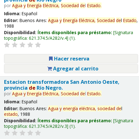
por
Agua
y
Energía
Eléctrica,
Sociedad
de
l
Estado
.
Idioma:
Español
Editor:
Buenos Aires:
Agua
y
Energía
Eléctrica,
Sociedad
de
l
Estado
,
1988
Disponibilidad:
Ítems disponibles para préstamo:
Signatura
topográfica:
621.374.5/A282/v.4
(1).
Hacer reserva
Agregar al carrito
Estacion transformadora San Antonio Oeste,
provincia
de
Río Negro.
por
Agua
y
Energía
Eléctrica,
Sociedad
de
l
Estado
.
Idioma:
Español
Editor:
Buenos Aires:
Agua
y
energía
eléctrica,
sociedad
de
l
estado
, 1988
Disponibilidad:
Ítems disponibles para préstamo:
Signatura
topográfica:
621.374.5/A282/v.3
(1).