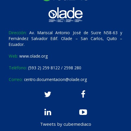
Dirección:
Av. Mariscal Antonio José de Sucre N58-63 y
Fernández Salvador Edif. Olade – San Carlos, Quito –
Ecuador.
Web:
www.olade.org
Teléfono:
(593 2) 259 8122 / 2598 280
Correo:
centro.documentacion@olade.org
Tweets by cubemediaco