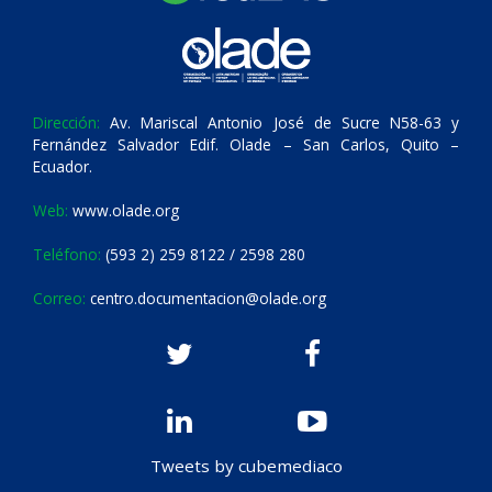
Dirección:
Av. Mariscal Antonio José de Sucre N58-63 y
Fernández Salvador Edif. Olade – San Carlos, Quito –
Ecuador.
Web:
www.olade.org
Teléfono:
(593 2) 259 8122 / 2598 280
Correo:
centro.documentacion@olade.org
Tweets by cubemediaco