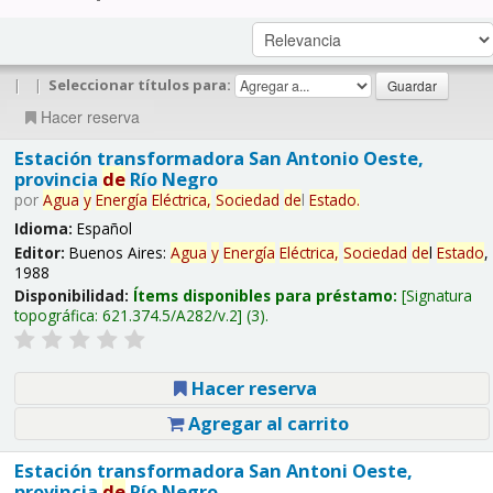
|
|
Seleccionar títulos para:
Hacer reserva
Estación transformadora San Antonio Oeste,
provincia
de
Río Negro
por
Agua
y
Energía
Eléctrica,
Sociedad
de
l
Estado
.
Idioma:
Español
Editor:
Buenos Aires:
Agua
y
Energía
Eléctrica,
Sociedad
de
l
Estado
,
1988
Disponibilidad:
Ítems disponibles para préstamo:
Signatura
topográfica:
621.374.5/A282/v.2
(3).
Hacer reserva
Agregar al carrito
Estación transformadora San Antoni Oeste,
provincia
de
Río Negro