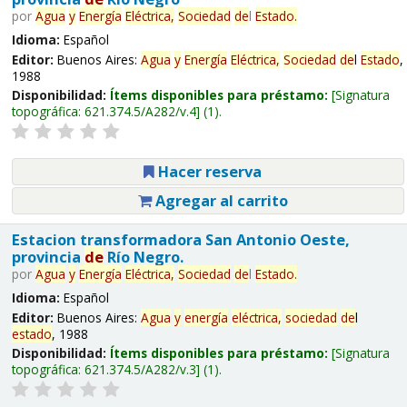
por
Agua
y
Energía
Eléctrica,
Sociedad
de
l
Estado
.
Idioma:
Español
Editor:
Buenos Aires:
Agua
y
Energía
Eléctrica,
Sociedad
de
l
Estado
,
1988
Disponibilidad:
Ítems disponibles para préstamo:
Signatura
topográfica:
621.374.5/A282/v.4
(1).
Hacer reserva
Agregar al carrito
Estacion transformadora San Antonio Oeste,
provincia
de
Río Negro.
por
Agua
y
Energía
Eléctrica,
Sociedad
de
l
Estado
.
Idioma:
Español
Editor:
Buenos Aires:
Agua
y
energía
eléctrica,
sociedad
de
l
estado
, 1988
Disponibilidad:
Ítems disponibles para préstamo:
Signatura
topográfica:
621.374.5/A282/v.3
(1).