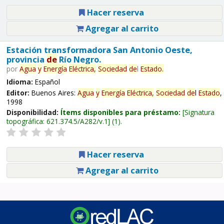
Hacer reserva
Agregar al carrito
Estación transformadora San Antonio Oeste,
provincia
de
Río Negro.
por
Agua
y
Energía
Eléctrica,
Sociedad
de
l
Estado
.
Idioma:
Español
Editor:
Buenos Aires:
Agua
y
Energía
Eléctrica,
Sociedad
de
l
Estado
,
1998
Disponibilidad:
Ítems disponibles para préstamo:
Signatura
topográfica:
621.374.5/A282/v.1
(1).
Hacer reserva
Agregar al carrito