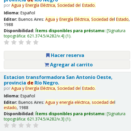
por
Agua
y
Energía
Eléctrica,
Sociedad
de
l
Estado
.
Idioma:
Español
Editor:
Buenos Aires:
Agua
y
Energía
Eléctrica,
Sociedad
de
l
Estado
,
1988
Disponibilidad:
Ítems disponibles para préstamo:
Signatura
topográfica:
621.374.5/A282/v.4
(1).
Hacer reserva
Agregar al carrito
Estacion transformadora San Antonio Oeste,
provincia
de
Río Negro.
por
Agua
y
Energía
Eléctrica,
Sociedad
de
l
Estado
.
Idioma:
Español
Editor:
Buenos Aires:
Agua
y
energía
eléctrica,
sociedad
de
l
estado
, 1988
Disponibilidad:
Ítems disponibles para préstamo:
Signatura
topográfica:
621.374.5/A282/v.3
(1).