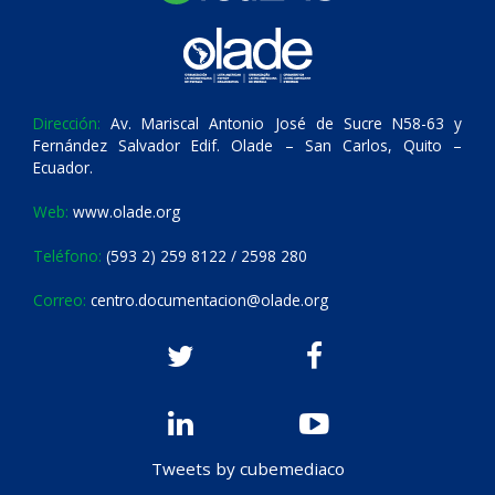
Dirección:
Av. Mariscal Antonio José de Sucre N58-63 y
Fernández Salvador Edif. Olade – San Carlos, Quito –
Ecuador.
Web:
www.olade.org
Teléfono:
(593 2) 259 8122 / 2598 280
Correo:
centro.documentacion@olade.org
Tweets by cubemediaco