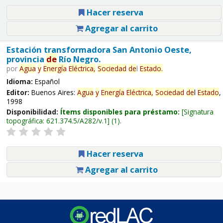
Hacer reserva
Agregar al carrito
Estación transformadora San Antonio Oeste,
provincia
de
Río Negro.
por
Agua
y
Energía
Eléctrica,
Sociedad
de
l
Estado
.
Idioma:
Español
Editor:
Buenos Aires:
Agua
y
Energía
Eléctrica,
Sociedad
de
l
Estado
,
1998
Disponibilidad:
Ítems disponibles para préstamo:
Signatura
topográfica:
621.374.5/A282/v.1
(1).
Hacer reserva
Agregar al carrito