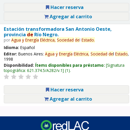
Hacer reserva
Agregar al carrito
Estación transformadora San Antonio Oeste,
provincia
de
Río Negro.
por
Agua
y
Energía
Eléctrica,
Sociedad
de
l
Estado
.
Idioma:
Español
Editor:
Buenos Aires:
Agua
y
Energía
Eléctrica,
Sociedad
de
l
Estado
,
1998
Disponibilidad:
Ítems disponibles para préstamo:
Signatura
topográfica:
621.374.5/A282/v.1
(1).
Hacer reserva
Agregar al carrito