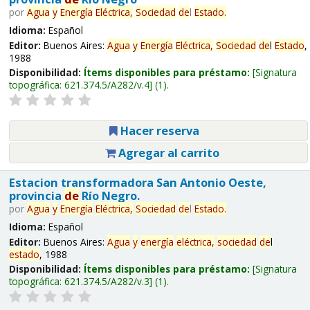
por
Agua
y
Energía
Eléctrica,
Sociedad
de
l
Estado
.
Idioma:
Español
Editor:
Buenos Aires:
Agua
y
Energía
Eléctrica,
Sociedad
de
l
Estado
,
1988
Disponibilidad:
Ítems disponibles para préstamo:
Signatura
topográfica:
621.374.5/A282/v.4
(1).
Hacer reserva
Agregar al carrito
Estacion transformadora San Antonio Oeste,
provincia
de
Río Negro.
por
Agua
y
Energía
Eléctrica,
Sociedad
de
l
Estado
.
Idioma:
Español
Editor:
Buenos Aires:
Agua
y
energía
eléctrica,
sociedad
de
l
estado
, 1988
Disponibilidad:
Ítems disponibles para préstamo:
Signatura
topográfica:
621.374.5/A282/v.3
(1).