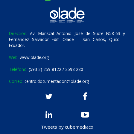
Dirección:
Av. Mariscal Antonio José de Sucre N58-63 y
Fernández Salvador Edif. Olade – San Carlos, Quito –
Ecuador.
Web:
www.olade.org
Teléfono:
(593 2) 259 8122 / 2598 280
Correo:
centro.documentacion@olade.org
Tweets by cubemediaco