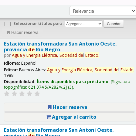
|
|
Seleccionar títulos para:
Hacer reserva
Estación transformadora San Antonio Oeste,
provincia
de
Río Negro
por
Agua
y
Energía
Eléctrica,
Sociedad
de
l
Estado
.
Idioma:
Español
Editor:
Buenos Aires:
Agua
y
Energía
Eléctrica,
Sociedad
de
l
Estado
,
1988
Disponibilidad:
Ítems disponibles para préstamo:
Signatura
topográfica:
621.374.5/A282/v.2
(3).
Hacer reserva
Agregar al carrito
Estación transformadora San Antoni Oeste,
provincia
de
Río Negro