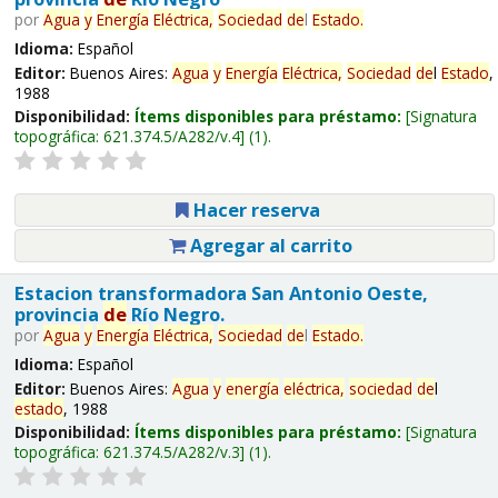
por
Agua
y
Energía
Eléctrica,
Sociedad
de
l
Estado
.
Idioma:
Español
Editor:
Buenos Aires:
Agua
y
Energía
Eléctrica,
Sociedad
de
l
Estado
,
1988
Disponibilidad:
Ítems disponibles para préstamo:
Signatura
topográfica:
621.374.5/A282/v.4
(1).
Hacer reserva
Agregar al carrito
Estacion transformadora San Antonio Oeste,
provincia
de
Río Negro.
por
Agua
y
Energía
Eléctrica,
Sociedad
de
l
Estado
.
Idioma:
Español
Editor:
Buenos Aires:
Agua
y
energía
eléctrica,
sociedad
de
l
estado
, 1988
Disponibilidad:
Ítems disponibles para préstamo:
Signatura
topográfica:
621.374.5/A282/v.3
(1).