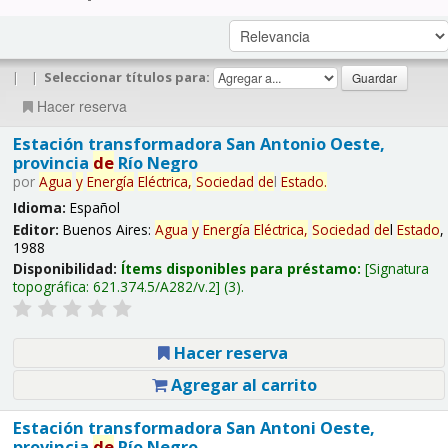
|
|
Seleccionar títulos para:
Hacer reserva
Estación transformadora San Antonio Oeste,
provincia
de
Río Negro
por
Agua
y
Energía
Eléctrica,
Sociedad
de
l
Estado
.
Idioma:
Español
Editor:
Buenos Aires:
Agua
y
Energía
Eléctrica,
Sociedad
de
l
Estado
,
1988
Disponibilidad:
Ítems disponibles para préstamo:
Signatura
topográfica:
621.374.5/A282/v.2
(3).
Hacer reserva
Agregar al carrito
Estación transformadora San Antoni Oeste,
provincia
de
Río Negro