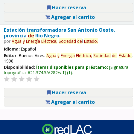
Hacer reserva
Agregar al carrito
Estación transformadora San Antonio Oeste,
provincia
de
Río Negro.
por
Agua
y
Energía
Eléctrica,
Sociedad
de
l
Estado
.
Idioma:
Español
Editor:
Buenos Aires:
Agua
y
Energía
Eléctrica,
Sociedad
de
l
Estado
,
1998
Disponibilidad:
Ítems disponibles para préstamo:
Signatura
topográfica:
621.374.5/A282/v.1
(1).
Hacer reserva
Agregar al carrito