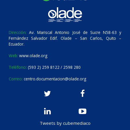
Dirección:
Av. Mariscal Antonio José de Sucre N58-63 y
Fernández Salvador Edif. Olade – San Carlos, Quito –
Ecuador.
Web:
www.olade.org
Teléfono:
(593 2) 259 8122 / 2598 280
Correo:
centro.documentacion@olade.org
Tweets by cubemediaco