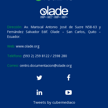
Dirección:
Av. Mariscal Antonio José de Sucre N58-63 y
Fernández Salvador Edif. Olade – San Carlos, Quito –
Ecuador.
Web:
www.olade.org
Teléfono:
(593 2) 259 8122 / 2598 280
Correo:
centro.documentacion@olade.org
Tweets by cubemediaco