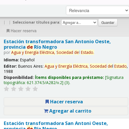
|
|
Seleccionar títulos para:
Hacer reserva
Estación transformadora San Antonio Oeste,
provincia
de
Río Negro
por
Agua
y
Energía
Eléctrica,
Sociedad
de
l
Estado
.
Idioma:
Español
Editor:
Buenos Aires:
Agua
y
Energía
Eléctrica,
Sociedad
de
l
Estado
,
1988
Disponibilidad:
Ítems disponibles para préstamo:
Signatura
topográfica:
621.374.5/A282/v.2
(3).
Hacer reserva
Agregar al carrito
Estación transformadora San Antoni Oeste,
provincia
de
Río Negro