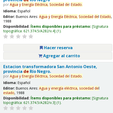
por
Agua
y
Energía
Eléctrica,
Sociedad
de
l
Estado
.
Idioma:
Español
Editor:
Buenos Aires:
Agua
y
Energía
Eléctrica,
Sociedad
de
l
Estado
,
1988
Disponibilidad:
Ítems disponibles para préstamo:
Signatura
topográfica:
621.374.5/A282/v.4
(1).
Hacer reserva
Agregar al carrito
Estacion transformadora San Antonio Oeste,
provincia
de
Río Negro.
por
Agua
y
Energía
Eléctrica,
Sociedad
de
l
Estado
.
Idioma:
Español
Editor:
Buenos Aires:
Agua
y
energía
eléctrica,
sociedad
de
l
estado
, 1988
Disponibilidad:
Ítems disponibles para préstamo:
Signatura
topográfica:
621.374.5/A282/v.3
(1).