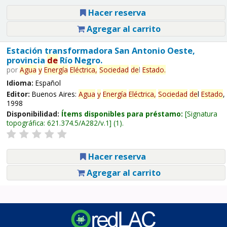
Hacer reserva
Agregar al carrito
Estación transformadora San Antonio Oeste,
provincia
de
Río Negro.
por
Agua
y
Energía
Eléctrica,
Sociedad
de
l
Estado
.
Idioma:
Español
Editor:
Buenos Aires:
Agua
y
Energía
Eléctrica,
Sociedad
de
l
Estado
,
1998
Disponibilidad:
Ítems disponibles para préstamo:
Signatura
topográfica:
621.374.5/A282/v.1
(1).
Hacer reserva
Agregar al carrito