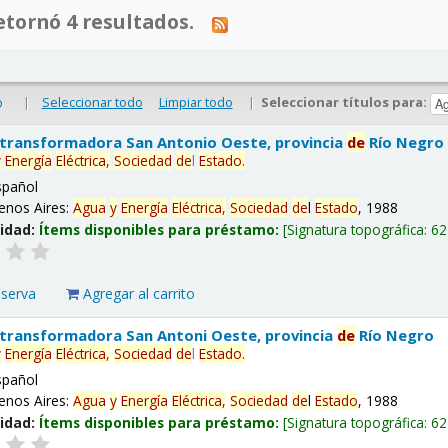
tornó 4 resultados.
|
Seleccionar todo
Limpiar todo
|
Seleccionar títulos para:
o
 transformadora San Antonio Oeste, provincia
de
Río Negro
y
Energía
Eléctrica,
Sociedad
de
l
Estado
.
spañol
enos Aires:
Agua
y
Energía
Eléctrica,
Sociedad
de
l
Estado
, 1988
lidad:
Ítems disponibles para préstamo:
Signatura topográfica:
62
eserva
Agregar al carrito
 transformadora San Antoni Oeste, provincia
de
Río Negro
y
Energía
Eléctrica,
Sociedad
de
l
Estado
.
spañol
enos Aires:
Agua
y
Energía
Eléctrica,
Sociedad
de
l
Estado
, 1988
lidad:
Ítems disponibles para préstamo:
Signatura topográfica:
62