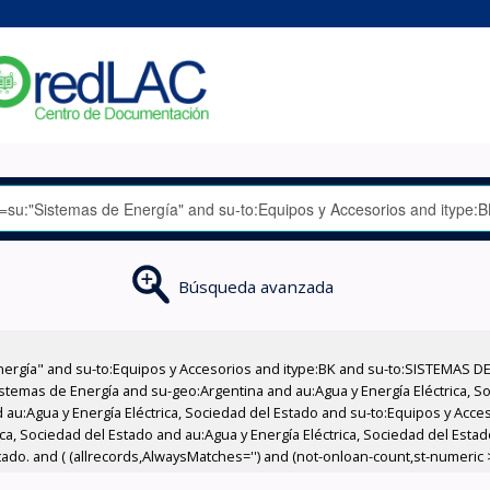
Búsqueda avanzada
nergía" and su-to:Equipos y Accesorios and itype:BK and su-to:SISTEMAS D
stemas de Energía and su-geo:Argentina and au:Agua y Energía Eléctrica, Soc
 au:Agua y Energía Eléctrica, Sociedad del Estado and su-to:Equipos y Acce
ica, Sociedad del Estado and au:Agua y Energía Eléctrica, Sociedad del Est
ado. and ( (allrecords,AlwaysMatches='') and (not-onloan-count,st-numeric >=