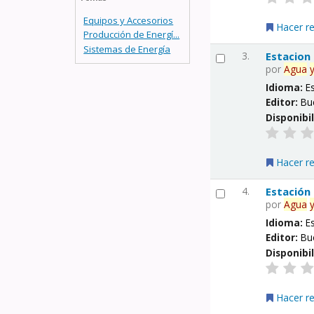
Equipos y Accesorios
Hacer r
Producción de Energí...
Sistemas de Energía
3.
Estacion
por
Agua
Idioma:
E
Editor:
Bu
Disponibi
Hacer r
4.
Estación
por
Agua
Idioma:
E
Editor:
Bu
Disponibi
Hacer r