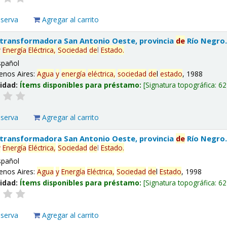
eserva
Agregar al carrito
 transformadora San Antonio Oeste, provincia
de
Río Negro
y
Energía
Eléctrica,
Sociedad
de
l
Estado
.
spañol
enos Aires:
Agua
y
energía
eléctrica,
sociedad
de
l
estado
, 1988
lidad:
Ítems disponibles para préstamo:
Signatura topográfica:
62
eserva
Agregar al carrito
 transformadora San Antonio Oeste, provincia
de
Río Negro
y
Energía
Eléctrica,
Sociedad
de
l
Estado
.
spañol
enos Aires:
Agua
y
Energía
Eléctrica,
Sociedad
de
l
Estado
, 1998
lidad:
Ítems disponibles para préstamo:
Signatura topográfica:
62
eserva
Agregar al carrito