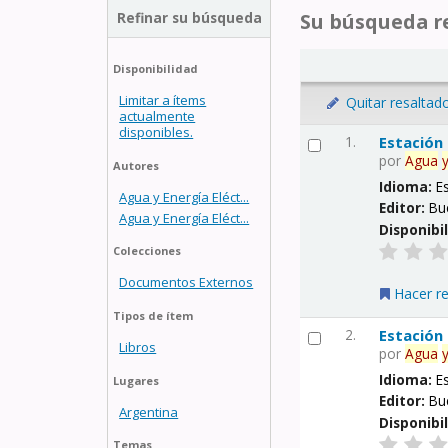
Refinar su búsqueda
Su búsqueda re
Disponibilidad
Limitar a ítems
Quitar resaltad
actualmente
disponibles.
1.
Estación
por
Agua
Autores
Idioma:
E
Agua y Energía Eléct...
Editor:
Bu
Agua y Energía Eléct...
Disponibi
Colecciones
Documentos Externos
Hacer r
Tipos de ítem
2.
Estación
Libros
por
Agua
Idioma:
E
Lugares
Editor:
Bu
Argentina
Disponibi
Temas