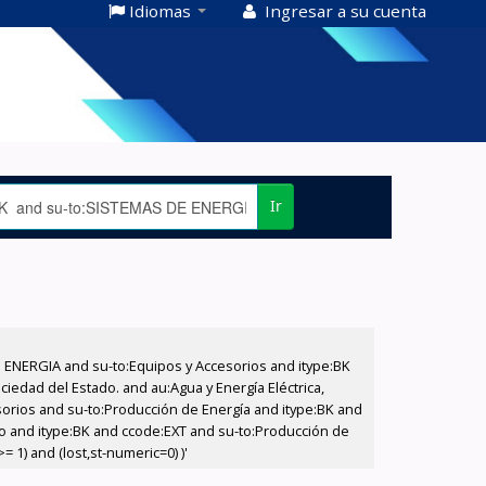
Idiomas
Ingresar a su cuenta
Ir
E ENERGIA and su-to:Equipos y Accesorios and itype:BK
iedad del Estado. and au:Agua y Energía Eléctrica,
sorios and su-to:Producción de Energía and itype:BK and
ado and itype:BK and ccode:EXT and su-to:Producción de
 1) and (lost,st-numeric=0) )'