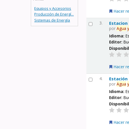
Equipos y Accesorios
Hacer r
Producción de Energí...
Sistemas de Energía
3.
Estacion
por
Agua
Idioma:
E
Editor:
Bu
Disponibi
Hacer r
4.
Estación
por
Agua
Idioma:
E
Editor:
Bu
Disponibi
Hacer r