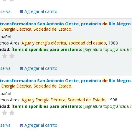
eserva
Agregar al carrito
 transformadora San Antonio Oeste, provincia
de
Río Negro
y
Energía
Eléctrica,
Sociedad
de
l
Estado
.
spañol
enos Aires:
Agua
y
energía
eléctrica,
sociedad
de
l
estado
, 1988
lidad:
Ítems disponibles para préstamo:
Signatura topográfica:
62
eserva
Agregar al carrito
 transformadora San Antonio Oeste, provincia
de
Río Negro
y
Energía
Eléctrica,
Sociedad
de
l
Estado
.
spañol
enos Aires:
Agua
y
Energía
Eléctrica,
Sociedad
de
l
Estado
, 1998
lidad:
Ítems disponibles para préstamo:
Signatura topográfica:
62
eserva
Agregar al carrito