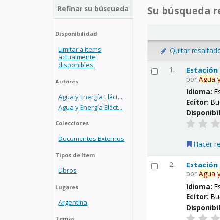
Refinar su búsqueda
Su búsqueda re
Disponibilidad
Limitar a ítems
Quitar resaltad
actualmente
disponibles.
1.
Estación
por
Agua
Autores
Idioma:
E
Agua y Energía Eléct...
Editor:
Bu
Agua y Energía Eléct...
Disponibi
Colecciones
Documentos Externos
Hacer r
Tipos de ítem
2.
Estación
Libros
por
Agua
Idioma:
E
Lugares
Editor:
Bu
Argentina
Disponibi
Temas