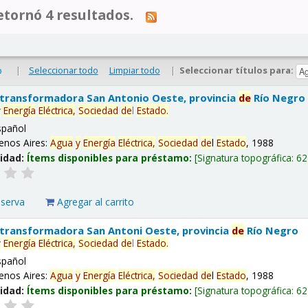
tornó 4 resultados.
|
Seleccionar todo
Limpiar todo
|
Seleccionar títulos para:
o
 transformadora San Antonio Oeste, provincia
de
Río Negro
y
Energía
Eléctrica,
Sociedad
de
l
Estado
.
spañol
enos Aires:
Agua
y
Energía
Eléctrica,
Sociedad
de
l
Estado
, 1988
lidad:
Ítems disponibles para préstamo:
Signatura topográfica:
62
eserva
Agregar al carrito
 transformadora San Antoni Oeste, provincia
de
Río Negro
y
Energía
Eléctrica,
Sociedad
de
l
Estado
.
spañol
enos Aires:
Agua
y
Energía
Eléctrica,
Sociedad
de
l
Estado
, 1988
lidad:
Ítems disponibles para préstamo:
Signatura topográfica:
62