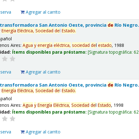
eserva
Agregar al carrito
 transformadora San Antonio Oeste, provincia
de
Río Negro
y
Energía
Eléctrica,
Sociedad
de
l
Estado
.
spañol
enos Aires:
Agua
y
energía
eléctrica,
sociedad
de
l
estado
, 1988
lidad:
Ítems disponibles para préstamo:
Signatura topográfica:
62
eserva
Agregar al carrito
 transformadora San Antonio Oeste, provincia
de
Río Negro
y
Energía
Eléctrica,
Sociedad
de
l
Estado
.
spañol
enos Aires:
Agua
y
Energía
Eléctrica,
Sociedad
de
l
Estado
, 1998
lidad:
Ítems disponibles para préstamo:
Signatura topográfica:
62
eserva
Agregar al carrito