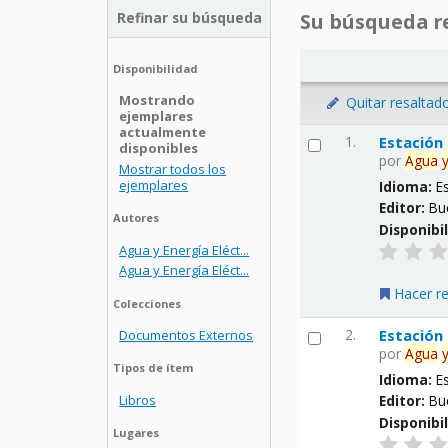
Refinar su búsqueda
Su búsqueda re
Disponibilidad
Mostrando
Quitar resaltad
ejemplares
actualmente
1.
Estación
disponibles
por
Agua
Mostrar todos los
ejemplares
Idioma:
E
Editor:
Bu
Autores
Disponibi
Agua y Energía Eléct...
Agua y Energía Eléct...
Hacer r
Colecciones
2.
Estación
Documentos Externos
por
Agua
Tipos de ítem
Idioma:
E
Libros
Editor:
Bu
Disponibi
Lugares