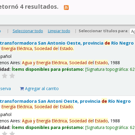
tornó 4 resultados.
|
Seleccionar todo
Limpiar todo
|
Seleccionar títulos para:
o
 transformadora San Antonio Oeste, provincia
de
Río Negro
y
Energía
Eléctrica,
Sociedad
de
l
Estado
.
spañol
enos Aires:
Agua
y
Energía
Eléctrica,
Sociedad
de
l
Estado
, 1988
lidad:
Ítems disponibles para préstamo:
Signatura topográfica:
62
eserva
Agregar al carrito
 transformadora San Antoni Oeste, provincia
de
Río Negro
y
Energía
Eléctrica,
Sociedad
de
l
Estado
.
spañol
enos Aires:
Agua
y
Energía
Eléctrica,
Sociedad
de
l
Estado
, 1988
lidad:
Ítems disponibles para préstamo:
Signatura topográfica:
62