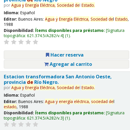
por
Agua
y
Energía
Eléctrica,
Sociedad
de
l
Estado
.
Idioma:
Español
Editor:
Buenos Aires:
Agua
y
Energía
Eléctrica,
Sociedad
de
l
Estado
,
1988
Disponibilidad:
Ítems disponibles para préstamo:
Signatura
topográfica:
621.374.5/A282/v.4
(1).
Hacer reserva
Agregar al carrito
Estacion transformadora San Antonio Oeste,
provincia
de
Río Negro.
por
Agua
y
Energía
Eléctrica,
Sociedad
de
l
Estado
.
Idioma:
Español
Editor:
Buenos Aires:
Agua
y
energía
eléctrica,
sociedad
de
l
estado
, 1988
Disponibilidad:
Ítems disponibles para préstamo:
Signatura
topográfica:
621.374.5/A282/v.3
(1).