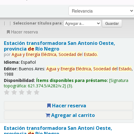
|
|
Seleccionar títulos para:
Hacer reserva
Estación transformadora San Antonio Oeste,
provincia
de
Río Negro
por
Agua
y
Energía
Eléctrica,
Sociedad
de
l
Estado
.
Idioma:
Español
Editor:
Buenos Aires:
Agua
y
Energía
Eléctrica,
Sociedad
de
l
Estado
,
1988
Disponibilidad:
Ítems disponibles para préstamo:
Signatura
topográfica:
621.374.5/A282/v.2
(3).
Hacer reserva
Agregar al carrito
Estación transformadora San Antoni Oeste,
provincia
de
Río Negro