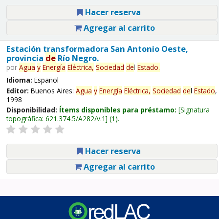
Hacer reserva
Agregar al carrito
Estación transformadora San Antonio Oeste,
provincia
de
Río Negro.
por
Agua
y
Energía
Eléctrica,
Sociedad
de
l
Estado
.
Idioma:
Español
Editor:
Buenos Aires:
Agua
y
Energía
Eléctrica,
Sociedad
de
l
Estado
,
1998
Disponibilidad:
Ítems disponibles para préstamo:
Signatura
topográfica:
621.374.5/A282/v.1
(1).
Hacer reserva
Agregar al carrito