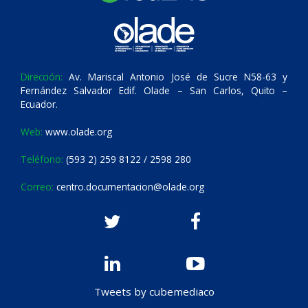
Dirección:
Av. Mariscal Antonio José de Sucre N58-63 y
Fernández Salvador Edif. Olade – San Carlos, Quito –
Ecuador.
Web:
www.olade.org
Teléfono:
(593 2) 259 8122 / 2598 280
Correo:
centro.documentacion@olade.org
Tweets by cubemediaco