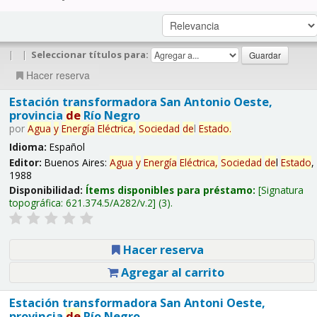
|
|
Seleccionar títulos para:
Hacer reserva
Estación transformadora San Antonio Oeste,
provincia
de
Río Negro
por
Agua
y
Energía
Eléctrica,
Sociedad
de
l
Estado
.
Idioma:
Español
Editor:
Buenos Aires:
Agua
y
Energía
Eléctrica,
Sociedad
de
l
Estado
,
1988
Disponibilidad:
Ítems disponibles para préstamo:
Signatura
topográfica:
621.374.5/A282/v.2
(3).
Hacer reserva
Agregar al carrito
Estación transformadora San Antoni Oeste,
provincia
de
Río Negro