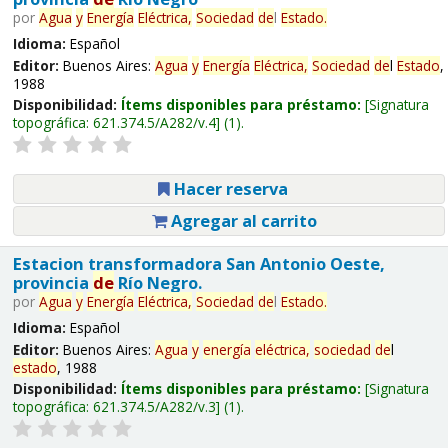
por
Agua
y
Energía
Eléctrica,
Sociedad
de
l
Estado
.
Idioma:
Español
Editor:
Buenos Aires:
Agua
y
Energía
Eléctrica,
Sociedad
de
l
Estado
,
1988
Disponibilidad:
Ítems disponibles para préstamo:
Signatura
topográfica:
621.374.5/A282/v.4
(1).
Hacer reserva
Agregar al carrito
Estacion transformadora San Antonio Oeste,
provincia
de
Río Negro.
por
Agua
y
Energía
Eléctrica,
Sociedad
de
l
Estado
.
Idioma:
Español
Editor:
Buenos Aires:
Agua
y
energía
eléctrica,
sociedad
de
l
estado
, 1988
Disponibilidad:
Ítems disponibles para préstamo:
Signatura
topográfica:
621.374.5/A282/v.3
(1).