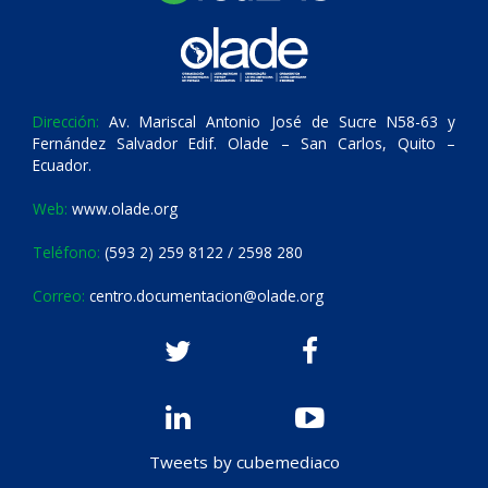
Dirección:
Av. Mariscal Antonio José de Sucre N58-63 y
Fernández Salvador Edif. Olade – San Carlos, Quito –
Ecuador.
Web:
www.olade.org
Teléfono:
(593 2) 259 8122 / 2598 280
Correo:
centro.documentacion@olade.org
Tweets by cubemediaco