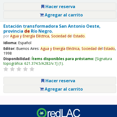
Hacer reserva
Agregar al carrito
Estación transformadora San Antonio Oeste,
provincia
de
Río Negro.
por
Agua
y
Energía
Eléctrica,
Sociedad
de
l
Estado
.
Idioma:
Español
Editor:
Buenos Aires:
Agua
y
Energía
Eléctrica,
Sociedad
de
l
Estado
,
1998
Disponibilidad:
Ítems disponibles para préstamo:
Signatura
topográfica:
621.374.5/A282/v.1
(1).
Hacer reserva
Agregar al carrito