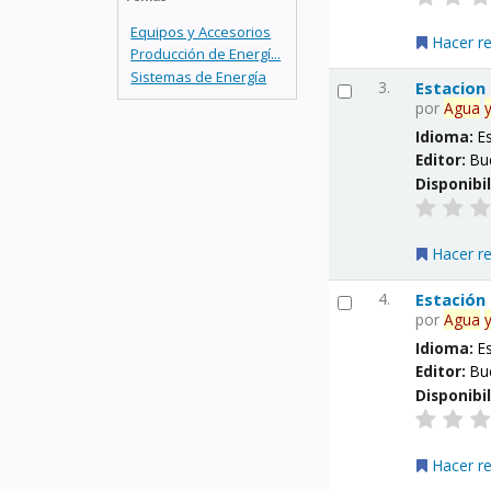
Equipos y Accesorios
Hacer r
Producción de Energí...
Sistemas de Energía
3.
Estacion
por
Agua
Idioma:
E
Editor:
Bu
Disponibi
Hacer r
4.
Estación
por
Agua
Idioma:
E
Editor:
Bu
Disponibi
Hacer r