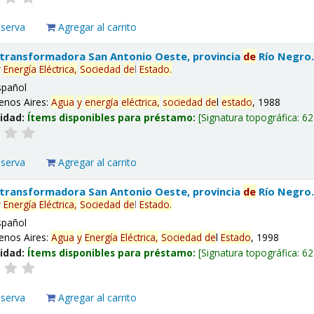
eserva
Agregar al carrito
 transformadora San Antonio Oeste, provincia
de
Río Negro
y
Energía
Eléctrica,
Sociedad
de
l
Estado
.
spañol
enos Aires:
Agua
y
energía
eléctrica,
sociedad
de
l
estado
, 1988
lidad:
Ítems disponibles para préstamo:
Signatura topográfica:
62
eserva
Agregar al carrito
 transformadora San Antonio Oeste, provincia
de
Río Negro
y
Energía
Eléctrica,
Sociedad
de
l
Estado
.
spañol
enos Aires:
Agua
y
Energía
Eléctrica,
Sociedad
de
l
Estado
, 1998
lidad:
Ítems disponibles para préstamo:
Signatura topográfica:
62
eserva
Agregar al carrito