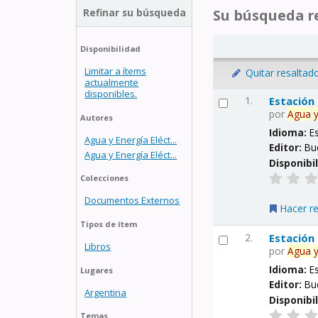
Refinar su búsqueda
Su búsqueda re
Disponibilidad
Limitar a ítems
Quitar resaltad
actualmente
disponibles.
1.
Estación
por
Agua
Autores
Idioma:
E
Agua y Energía Eléct...
Editor:
Bu
Agua y Energía Eléct...
Disponibi
Colecciones
Documentos Externos
Hacer r
Tipos de ítem
2.
Estación
Libros
por
Agua
Idioma:
E
Lugares
Editor:
Bu
Argentina
Disponibi
Temas