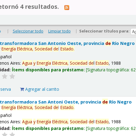
tornó 4 resultados.
|
Seleccionar todo
Limpiar todo
|
Seleccionar títulos para:
o
 transformadora San Antonio Oeste, provincia
de
Río Negro
y
Energía
Eléctrica,
Sociedad
de
l
Estado
.
spañol
enos Aires:
Agua
y
Energía
Eléctrica,
Sociedad
de
l
Estado
, 1988
lidad:
Ítems disponibles para préstamo:
Signatura topográfica:
62
eserva
Agregar al carrito
 transformadora San Antoni Oeste, provincia
de
Río Negro
y
Energía
Eléctrica,
Sociedad
de
l
Estado
.
spañol
enos Aires:
Agua
y
Energía
Eléctrica,
Sociedad
de
l
Estado
, 1988
lidad:
Ítems disponibles para préstamo:
Signatura topográfica:
62