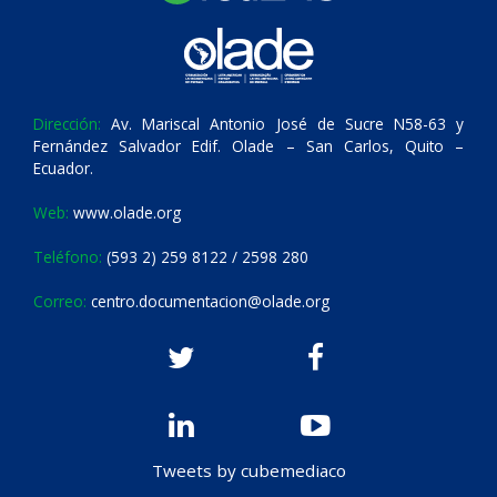
Dirección:
Av. Mariscal Antonio José de Sucre N58-63 y
Fernández Salvador Edif. Olade – San Carlos, Quito –
Ecuador.
Web:
www.olade.org
Teléfono:
(593 2) 259 8122 / 2598 280
Correo:
centro.documentacion@olade.org
Tweets by cubemediaco