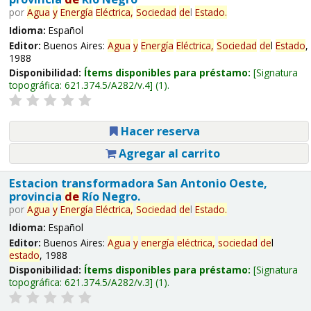
por
Agua
y
Energía
Eléctrica,
Sociedad
de
l
Estado
.
Idioma:
Español
Editor:
Buenos Aires:
Agua
y
Energía
Eléctrica,
Sociedad
de
l
Estado
,
1988
Disponibilidad:
Ítems disponibles para préstamo:
Signatura
topográfica:
621.374.5/A282/v.4
(1).
Hacer reserva
Agregar al carrito
Estacion transformadora San Antonio Oeste,
provincia
de
Río Negro.
por
Agua
y
Energía
Eléctrica,
Sociedad
de
l
Estado
.
Idioma:
Español
Editor:
Buenos Aires:
Agua
y
energía
eléctrica,
sociedad
de
l
estado
, 1988
Disponibilidad:
Ítems disponibles para préstamo:
Signatura
topográfica:
621.374.5/A282/v.3
(1).