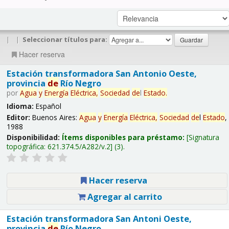
|
|
Seleccionar títulos para:
Hacer reserva
Estación transformadora San Antonio Oeste,
provincia
de
Río Negro
por
Agua
y
Energía
Eléctrica,
Sociedad
de
l
Estado
.
Idioma:
Español
Editor:
Buenos Aires:
Agua
y
Energía
Eléctrica,
Sociedad
de
l
Estado
,
1988
Disponibilidad:
Ítems disponibles para préstamo:
Signatura
topográfica:
621.374.5/A282/v.2
(3).
Hacer reserva
Agregar al carrito
Estación transformadora San Antoni Oeste,
provincia
de
Río Negro