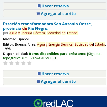
Hacer reserva
Agregar al carrito
Estación transformadora San Antonio Oeste,
provincia
de
Río Negro.
por
Agua
y
Energía
Eléctrica,
Sociedad
de
l
Estado
.
Idioma:
Español
Editor:
Buenos Aires:
Agua
y
Energía
Eléctrica,
Sociedad
de
l
Estado
,
1998
Disponibilidad:
Ítems disponibles para préstamo:
Signatura
topográfica:
621.374.5/A282/v.1
(1).
Hacer reserva
Agregar al carrito