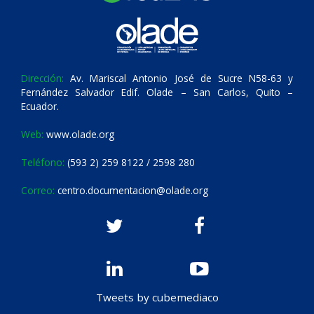
Dirección:
Av. Mariscal Antonio José de Sucre N58-63 y
Fernández Salvador Edif. Olade – San Carlos, Quito –
Ecuador.
Web:
www.olade.org
Teléfono:
(593 2) 259 8122 / 2598 280
Correo:
centro.documentacion@olade.org
Tweets by cubemediaco