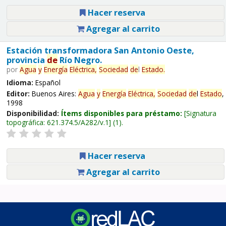
Hacer reserva
Agregar al carrito
Estación transformadora San Antonio Oeste,
provincia
de
Río Negro.
por
Agua
y
Energía
Eléctrica,
Sociedad
de
l
Estado
.
Idioma:
Español
Editor:
Buenos Aires:
Agua
y
Energía
Eléctrica,
Sociedad
de
l
Estado
,
1998
Disponibilidad:
Ítems disponibles para préstamo:
Signatura
topográfica:
621.374.5/A282/v.1
(1).
Hacer reserva
Agregar al carrito