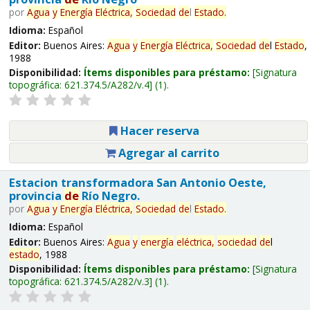
por
Agua
y
Energía
Eléctrica,
Sociedad
de
l
Estado
.
Idioma:
Español
Editor:
Buenos Aires:
Agua
y
Energía
Eléctrica,
Sociedad
de
l
Estado
,
1988
Disponibilidad:
Ítems disponibles para préstamo:
Signatura
topográfica:
621.374.5/A282/v.4
(1).
Hacer reserva
Agregar al carrito
Estacion transformadora San Antonio Oeste,
provincia
de
Río Negro.
por
Agua
y
Energía
Eléctrica,
Sociedad
de
l
Estado
.
Idioma:
Español
Editor:
Buenos Aires:
Agua
y
energía
eléctrica,
sociedad
de
l
estado
, 1988
Disponibilidad:
Ítems disponibles para préstamo:
Signatura
topográfica:
621.374.5/A282/v.3
(1).