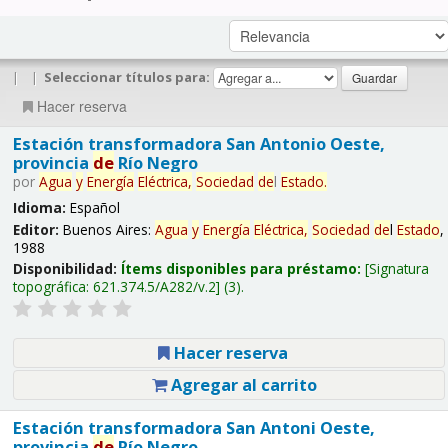
|
|
Seleccionar títulos para:
Hacer reserva
Estación transformadora San Antonio Oeste,
provincia
de
Río Negro
por
Agua
y
Energía
Eléctrica,
Sociedad
de
l
Estado
.
Idioma:
Español
Editor:
Buenos Aires:
Agua
y
Energía
Eléctrica,
Sociedad
de
l
Estado
,
1988
Disponibilidad:
Ítems disponibles para préstamo:
Signatura
topográfica:
621.374.5/A282/v.2
(3).
Hacer reserva
Agregar al carrito
Estación transformadora San Antoni Oeste,
provincia
de
Río Negro