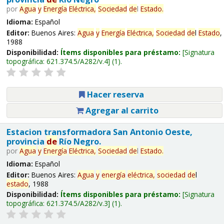
por
Agua
y
Energía
Eléctrica,
Sociedad
de
l
Estado
.
Idioma:
Español
Editor:
Buenos Aires:
Agua
y
Energía
Eléctrica,
Sociedad
de
l
Estado
,
1988
Disponibilidad:
Ítems disponibles para préstamo:
Signatura
topográfica:
621.374.5/A282/v.4
(1).
Hacer reserva
Agregar al carrito
Estacion transformadora San Antonio Oeste,
provincia
de
Río Negro.
por
Agua
y
Energía
Eléctrica,
Sociedad
de
l
Estado
.
Idioma:
Español
Editor:
Buenos Aires:
Agua
y
energía
eléctrica,
sociedad
de
l
estado
, 1988
Disponibilidad:
Ítems disponibles para préstamo:
Signatura
topográfica:
621.374.5/A282/v.3
(1).