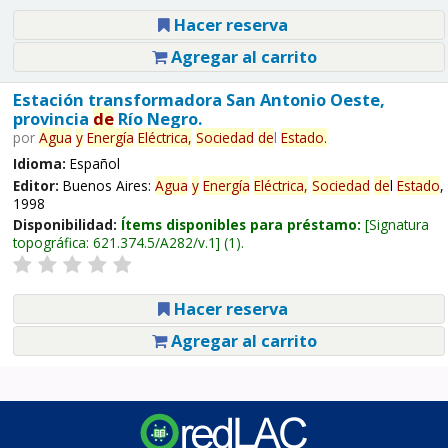
Hacer reserva
Agregar al carrito
Estación transformadora San Antonio Oeste,
provincia
de
Río Negro.
por
Agua
y
Energía
Eléctrica,
Sociedad
de
l
Estado
.
Idioma:
Español
Editor:
Buenos Aires:
Agua
y
Energía
Eléctrica,
Sociedad
de
l
Estado
,
1998
Disponibilidad:
Ítems disponibles para préstamo:
Signatura
topográfica:
621.374.5/A282/v.1
(1).
Hacer reserva
Agregar al carrito