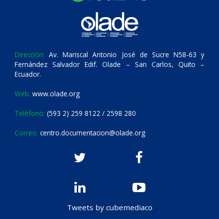
Dirección:
Av. Mariscal Antonio José de Sucre N58-63 y
Fernández Salvador Edif. Olade – San Carlos, Quito –
Ecuador.
Web:
www.olade.org
Teléfono:
(593 2) 259 8122 / 2598 280
Correo:
centro.documentacion@olade.org
Tweets by cubemediaco