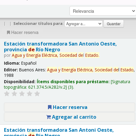
|
|
Seleccionar títulos para:
Hacer reserva
Estación transformadora San Antonio Oeste,
provincia
de
Río Negro
por
Agua
y
Energía
Eléctrica,
Sociedad
de
l
Estado
.
Idioma:
Español
Editor:
Buenos Aires:
Agua
y
Energía
Eléctrica,
Sociedad
de
l
Estado
,
1988
Disponibilidad:
Ítems disponibles para préstamo:
Signatura
topográfica:
621.374.5/A282/v.2
(3).
Hacer reserva
Agregar al carrito
Estación transformadora San Antoni Oeste,
provincia
de
Río Negro