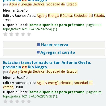
por
Agua
y
Energía
Eléctrica,
Sociedad
de
l
Estado
.
Idioma:
Español
Editor:
Buenos Aires:
Agua
y
Energía
Eléctrica,
Sociedad
de
l
Estado
,
1988
Disponibilidad:
Ítems disponibles para préstamo:
Signatura
topográfica:
621.374.5/A282/v.4
(1).
Hacer reserva
Agregar al carrito
Estacion transformadora San Antonio Oeste,
provincia
de
Río Negro.
por
Agua
y
Energía
Eléctrica,
Sociedad
de
l
Estado
.
Idioma:
Español
Editor:
Buenos Aires:
Agua
y
energía
eléctrica,
sociedad
de
l
estado
, 1988
Disponibilidad:
Ítems disponibles para préstamo:
Signatura
topográfica:
621.374.5/A282/v.3
(1).