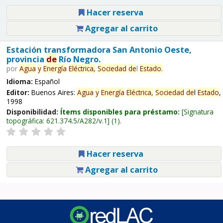
Hacer reserva
Agregar al carrito
Estación transformadora San Antonio Oeste,
provincia
de
Río Negro.
por
Agua
y
Energía
Eléctrica,
Sociedad
de
l
Estado
.
Idioma:
Español
Editor:
Buenos Aires:
Agua
y
Energía
Eléctrica,
Sociedad
de
l
Estado
,
1998
Disponibilidad:
Ítems disponibles para préstamo:
Signatura
topográfica:
621.374.5/A282/v.1
(1).
Hacer reserva
Agregar al carrito