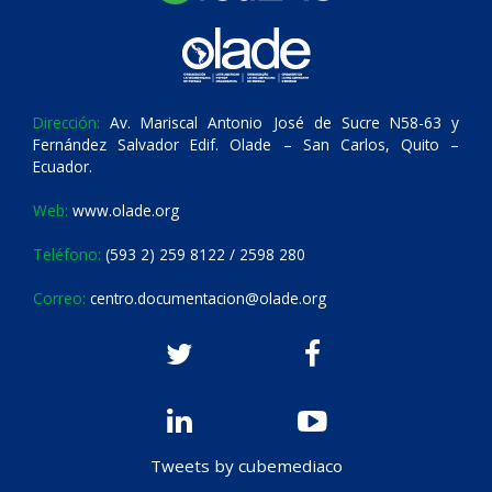
Dirección:
Av. Mariscal Antonio José de Sucre N58-63 y
Fernández Salvador Edif. Olade – San Carlos, Quito –
Ecuador.
Web:
www.olade.org
Teléfono:
(593 2) 259 8122 / 2598 280
Correo:
centro.documentacion@olade.org
Tweets by cubemediaco