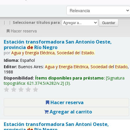
|
|
Seleccionar títulos para:
Hacer reserva
Estación transformadora San Antonio Oeste,
provincia
de
Río Negro
por
Agua
y
Energía
Eléctrica,
Sociedad
de
l
Estado
.
Idioma:
Español
Editor:
Buenos Aires:
Agua
y
Energía
Eléctrica,
Sociedad
de
l
Estado
,
1988
Disponibilidad:
Ítems disponibles para préstamo:
Signatura
topográfica:
621.374.5/A282/v.2
(3).
Hacer reserva
Agregar al carrito
Estación transformadora San Antoni Oeste,
provincia
de
Río Negro