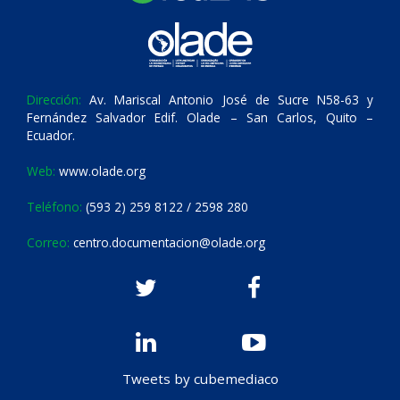
Dirección:
Av. Mariscal Antonio José de Sucre N58-63 y
Fernández Salvador Edif. Olade – San Carlos, Quito –
Ecuador.
Web:
www.olade.org
Teléfono:
(593 2) 259 8122 / 2598 280
Correo:
centro.documentacion@olade.org
Tweets by cubemediaco