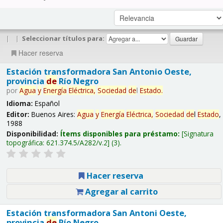
|
|
Seleccionar títulos para:
Hacer reserva
Estación transformadora San Antonio Oeste,
provincia
de
Río Negro
por
Agua
y
Energía
Eléctrica,
Sociedad
de
l
Estado
.
Idioma:
Español
Editor:
Buenos Aires:
Agua
y
Energía
Eléctrica,
Sociedad
de
l
Estado
,
1988
Disponibilidad:
Ítems disponibles para préstamo:
Signatura
topográfica:
621.374.5/A282/v.2
(3).
Hacer reserva
Agregar al carrito
Estación transformadora San Antoni Oeste,
provincia
de
Río Negro