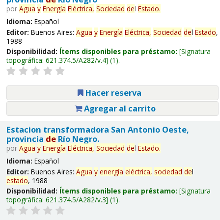
por
Agua
y
Energía
Eléctrica,
Sociedad
de
l
Estado
.
Idioma:
Español
Editor:
Buenos Aires:
Agua
y
Energía
Eléctrica,
Sociedad
de
l
Estado
,
1988
Disponibilidad:
Ítems disponibles para préstamo:
Signatura
topográfica:
621.374.5/A282/v.4
(1).
Hacer reserva
Agregar al carrito
Estacion transformadora San Antonio Oeste,
provincia
de
Río Negro.
por
Agua
y
Energía
Eléctrica,
Sociedad
de
l
Estado
.
Idioma:
Español
Editor:
Buenos Aires:
Agua
y
energía
eléctrica,
sociedad
de
l
estado
, 1988
Disponibilidad:
Ítems disponibles para préstamo:
Signatura
topográfica:
621.374.5/A282/v.3
(1).