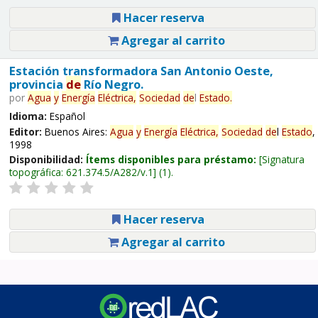
Hacer reserva
Agregar al carrito
Estación transformadora San Antonio Oeste,
provincia
de
Río Negro.
por
Agua
y
Energía
Eléctrica,
Sociedad
de
l
Estado
.
Idioma:
Español
Editor:
Buenos Aires:
Agua
y
Energía
Eléctrica,
Sociedad
de
l
Estado
,
1998
Disponibilidad:
Ítems disponibles para préstamo:
Signatura
topográfica:
621.374.5/A282/v.1
(1).
Hacer reserva
Agregar al carrito