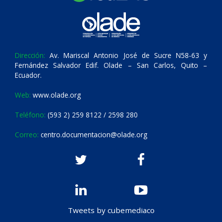
Dirección:
Av. Mariscal Antonio José de Sucre N58-63 y
Fernández Salvador Edif. Olade – San Carlos, Quito –
Ecuador.
Web:
www.olade.org
Teléfono:
(593 2) 259 8122 / 2598 280
Correo:
centro.documentacion@olade.org
Tweets by cubemediaco