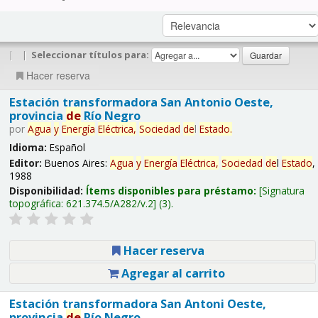
|
|
Seleccionar títulos para:
Hacer reserva
Estación transformadora San Antonio Oeste,
provincia
de
Río Negro
por
Agua
y
Energía
Eléctrica,
Sociedad
de
l
Estado
.
Idioma:
Español
Editor:
Buenos Aires:
Agua
y
Energía
Eléctrica,
Sociedad
de
l
Estado
,
1988
Disponibilidad:
Ítems disponibles para préstamo:
Signatura
topográfica:
621.374.5/A282/v.2
(3).
Hacer reserva
Agregar al carrito
Estación transformadora San Antoni Oeste,
provincia
de
Río Negro