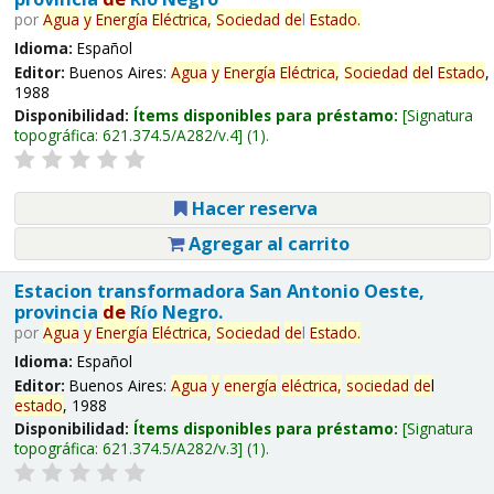
por
Agua
y
Energía
Eléctrica,
Sociedad
de
l
Estado
.
Idioma:
Español
Editor:
Buenos Aires:
Agua
y
Energía
Eléctrica,
Sociedad
de
l
Estado
,
1988
Disponibilidad:
Ítems disponibles para préstamo:
Signatura
topográfica:
621.374.5/A282/v.4
(1).
Hacer reserva
Agregar al carrito
Estacion transformadora San Antonio Oeste,
provincia
de
Río Negro.
por
Agua
y
Energía
Eléctrica,
Sociedad
de
l
Estado
.
Idioma:
Español
Editor:
Buenos Aires:
Agua
y
energía
eléctrica,
sociedad
de
l
estado
, 1988
Disponibilidad:
Ítems disponibles para préstamo:
Signatura
topográfica:
621.374.5/A282/v.3
(1).