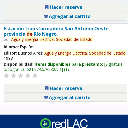
Hacer reserva
Agregar al carrito
Estación transformadora San Antonio Oeste,
provincia
de
Río Negro.
por
Agua
y
Energía
Eléctrica,
Sociedad
de
l
Estado
.
Idioma:
Español
Editor:
Buenos Aires:
Agua
y
Energía
Eléctrica,
Sociedad
de
l
Estado
,
1998
Disponibilidad:
Ítems disponibles para préstamo:
Signatura
topográfica:
621.374.5/A282/v.1
(1).
Hacer reserva
Agregar al carrito