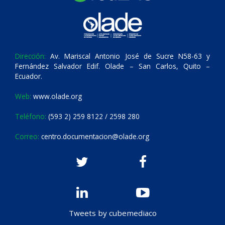
Dirección:
Av. Mariscal Antonio José de Sucre N58-63 y
Fernández Salvador Edif. Olade – San Carlos, Quito –
Ecuador.
Web:
www.olade.org
Teléfono:
(593 2) 259 8122 / 2598 280
Correo:
centro.documentacion@olade.org
Tweets by cubemediaco