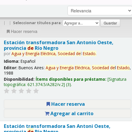
|
|
Seleccionar títulos para:
Hacer reserva
Estación transformadora San Antonio Oeste,
provincia
de
Río Negro
por
Agua
y
Energía
Eléctrica,
Sociedad
de
l
Estado
.
Idioma:
Español
Editor:
Buenos Aires:
Agua
y
Energía
Eléctrica,
Sociedad
de
l
Estado
,
1988
Disponibilidad:
Ítems disponibles para préstamo:
Signatura
topográfica:
621.374.5/A282/v.2
(3).
Hacer reserva
Agregar al carrito
Estación transformadora San Antoni Oeste,
provincia
de
Río Negro