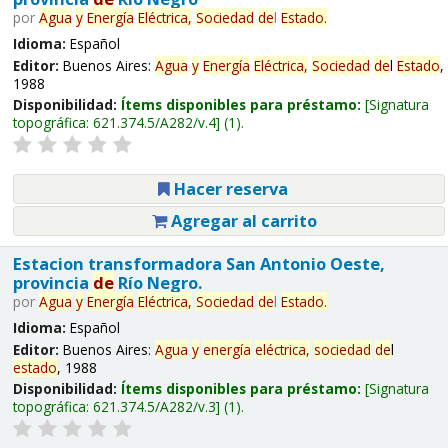
por
Agua
y
Energía
Eléctrica,
Sociedad
de
l
Estado
.
Idioma:
Español
Editor:
Buenos Aires:
Agua
y
Energía
Eléctrica,
Sociedad
de
l
Estado
,
1988
Disponibilidad:
Ítems disponibles para préstamo:
Signatura
topográfica:
621.374.5/A282/v.4
(1).
Hacer reserva
Agregar al carrito
Estacion transformadora San Antonio Oeste,
provincia
de
Río Negro.
por
Agua
y
Energía
Eléctrica,
Sociedad
de
l
Estado
.
Idioma:
Español
Editor:
Buenos Aires:
Agua
y
energía
eléctrica,
sociedad
de
l
estado
, 1988
Disponibilidad:
Ítems disponibles para préstamo:
Signatura
topográfica:
621.374.5/A282/v.3
(1).