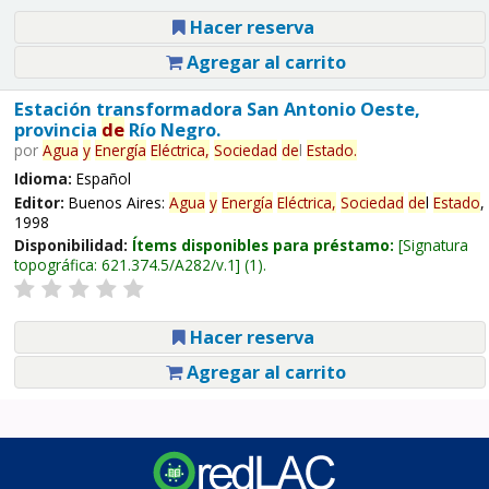
Hacer reserva
Agregar al carrito
Estación transformadora San Antonio Oeste,
provincia
de
Río Negro.
por
Agua
y
Energía
Eléctrica,
Sociedad
de
l
Estado
.
Idioma:
Español
Editor:
Buenos Aires:
Agua
y
Energía
Eléctrica,
Sociedad
de
l
Estado
,
1998
Disponibilidad:
Ítems disponibles para préstamo:
Signatura
topográfica:
621.374.5/A282/v.1
(1).
Hacer reserva
Agregar al carrito