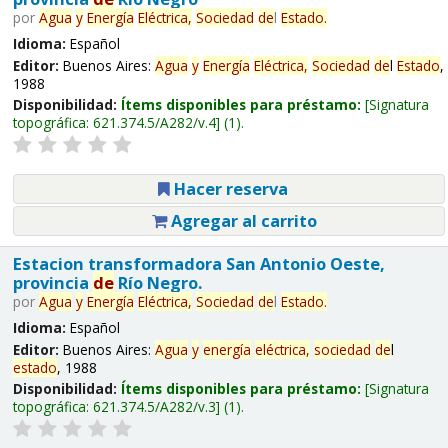
por
Agua
y
Energía
Eléctrica,
Sociedad
de
l
Estado
.
Idioma:
Español
Editor:
Buenos Aires:
Agua
y
Energía
Eléctrica,
Sociedad
de
l
Estado
,
1988
Disponibilidad:
Ítems disponibles para préstamo:
Signatura
topográfica:
621.374.5/A282/v.4
(1).
Hacer reserva
Agregar al carrito
Estacion transformadora San Antonio Oeste,
provincia
de
Río Negro.
por
Agua
y
Energía
Eléctrica,
Sociedad
de
l
Estado
.
Idioma:
Español
Editor:
Buenos Aires:
Agua
y
energía
eléctrica,
sociedad
de
l
estado
, 1988
Disponibilidad:
Ítems disponibles para préstamo:
Signatura
topográfica:
621.374.5/A282/v.3
(1).