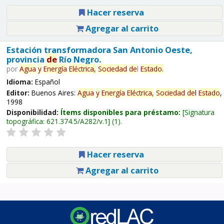
Hacer reserva
Agregar al carrito
Estación transformadora San Antonio Oeste,
provincia
de
Río Negro.
por
Agua
y
Energía
Eléctrica,
Sociedad
de
l
Estado
.
Idioma:
Español
Editor:
Buenos Aires:
Agua
y
Energía
Eléctrica,
Sociedad
de
l
Estado
,
1998
Disponibilidad:
Ítems disponibles para préstamo:
Signatura
topográfica:
621.374.5/A282/v.1
(1).
Hacer reserva
Agregar al carrito