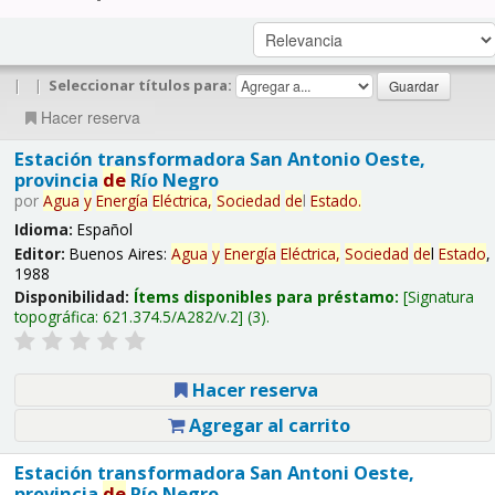
|
|
Seleccionar títulos para:
Hacer reserva
Estación transformadora San Antonio Oeste,
provincia
de
Río Negro
por
Agua
y
Energía
Eléctrica,
Sociedad
de
l
Estado
.
Idioma:
Español
Editor:
Buenos Aires:
Agua
y
Energía
Eléctrica,
Sociedad
de
l
Estado
,
1988
Disponibilidad:
Ítems disponibles para préstamo:
Signatura
topográfica:
621.374.5/A282/v.2
(3).
Hacer reserva
Agregar al carrito
Estación transformadora San Antoni Oeste,
provincia
de
Río Negro