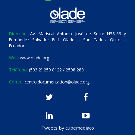
Dirección:
Av. Mariscal Antonio José de Sucre N58-63 y
Fernández Salvador Edif. Olade – San Carlos, Quito –
Ecuador.
Web:
www.olade.org
Teléfono:
(593 2) 259 8122 / 2598 280
Correo:
centro.documentacion@olade.org
Tweets by cubemediaco